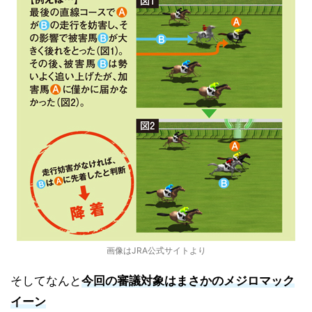
画像はJRA公式サイトより
そしてなんと
今回の
審議対象はまさかのメジロマック
イーン