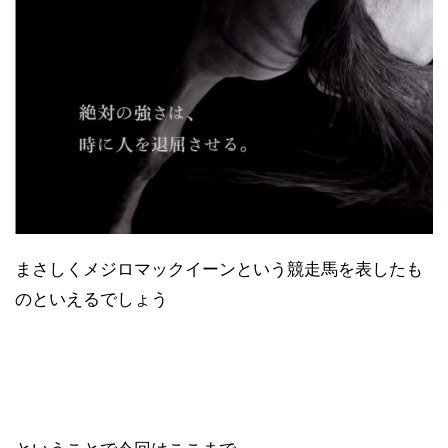
まさしくメジロマックイーンという競走馬を表したも
のといえるでしょう