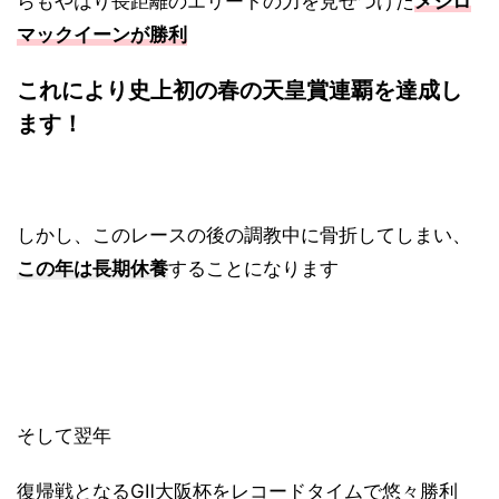
らもやはり長距離のエリートの力を見せつけた
メジロ
マックイーンが勝利
これにより史上初の春の天皇賞連覇を達成し
ます！
しかし、このレースの後の調教中に骨折してしまい、
この年は長期休養
することになります
そして翌年
復帰戦となるGⅡ大阪杯をレコードタイムで悠々勝利