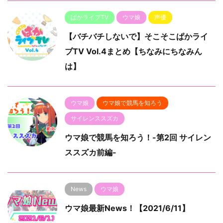
ぱかライブTV
ウマ娘
声優
【バチバチしないで】そこそこぱかライ
ブTV Vol.4まとめ【ちなみにちなみん
は】
ウマ娘
ウマ娘で競馬を知ろう
サイレンススズカ
ウマ娘で競馬を知ろう！-第2回 サイレン
ススズカ前編-
News
ウマ娘
ウマ娘最新News！【2021/6/11】