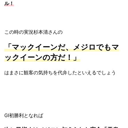
ル！
この時の実況杉本清さんの
「マックイーンだ、メジロでもマ
ックイーンの方だ！」
はまさに観客の気持ちを代弁したといえるでしょう
GⅠ初勝利となれば