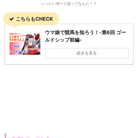
いったい何ード誰ップなんだ！？
こちらもCHECK
ウマ娘で競馬を知ろう！-第6回 ゴー
ルドシップ前編-
続きを見る