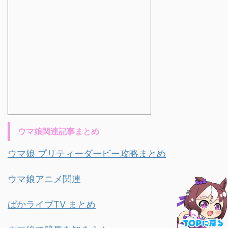
ウマ娘関連記事まとめ
ウマ娘 プリティーダービー攻略まとめ
ウマ娘アニメ関連
ぱかライブTV まとめ