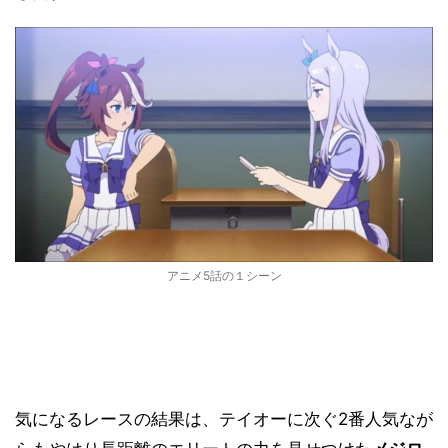
アニメ5話の１シーン
気になるレースの結果は、テイオーに次ぐ2番人気なが