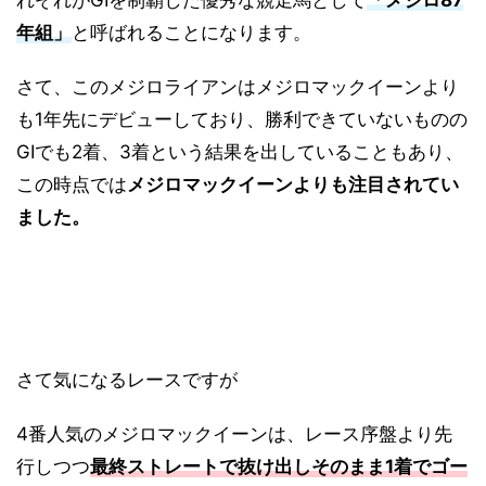
年組」
と呼ばれることになります。
さて、このメジロライアンはメジロマックイーンより
も1年先にデビューしており、勝利できていないものの
GⅠでも2着、3着という結果を出していることもあり、
この時点では
メジロマックイーンよりも注目されてい
ました。
さて気になるレースですが
4番人気のメジロマックイーンは、レース序盤より先
行しつつ
最終ストレートで抜け出しそのまま1着でゴー