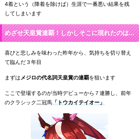
4着という（降着を除けば）生涯で一番悪い結果を残
してしまいます
めざせ天皇賞連覇！しかしそこに現れたのは...
喜びと悲しみを味わった昨年から、気持ちを切り替え
て臨んだ３年目
まずは
メジロの代名詞天皇賞の連覇
を狙います
ここで登場するのが当時デビューから７連勝し、前年
のクラシック二冠馬
「トウカイテイオー」