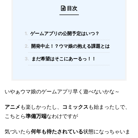
目次
1.
ゲームアプリの公開予定はいつ？
2.
開発中止！？ウマ娘の抱える課題とは
3.
まだ希望はそこにあーるっ！！
いやぁウマ娘のゲームアプリ早く遊べないかな～
アニメ
も楽しかったし、
コミックス
も始まったしで、
こちとら
準備万端
なわけですが
気づいたら
何年も待たされている
状態になっちゃいま