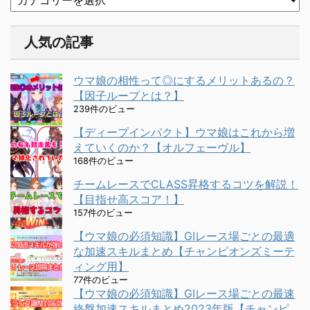
人気の記事
ウマ娘の相性って◎にするメリットあるの？
【因子ループとは？】
239件のビュー
【ディープインパクト】ウマ娘はこれから増
えていくのか？【オルフェーヴル】
168件のビュー
チームレースでCLASS昇格するコツを解説！
【目指せ高スコア！】
157件のビュー
【ウマ娘の必須知識】GⅠレース場ごとの最適
な加速スキルまとめ【チャンピオンズミーテ
ィング用】
77件のビュー
【ウマ娘の必須知識】GⅠレース場ごとの最速
終盤加速スキルまとめ2023年版【チャンピ