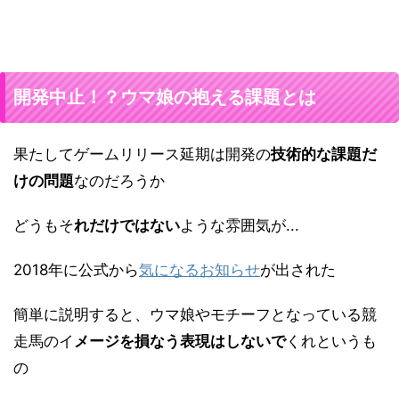
開発中止！？ウマ娘の抱える課題とは
果たしてゲームリリース延期は開発の
技術的な課題だ
けの問題
なのだろうか
どうもそ
れだけではない
ような雰囲気が...
2018年に公式から
気になるお知らせ
が出された
簡単に説明すると、ウマ娘やモチーフとなっている競
走馬のイ
メージを損なう表現はしないで
くれというも
の