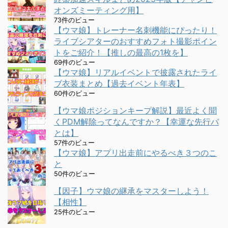
オンズミーティング用】
73件のビュー
【ウマ娘】トレーナー名刺機能にぴったり！
ライブシアターのおすすめフォト撮影ポイン
トをご紹介！【推しの最高の1枚を】
69件のビュー
【ウマ娘】リアルイベントで披露されたライ
ブ衣装まとめ【過去イベント年表】
60件のビュー
【ウマ娘ポジションキープ解説】最近よく聞
くPDM解除ってなんですか？【幸運な先行バ
とは】
57件のビュー
【ウマ娘】アプリ出走前にやるべき３つのこ
と
50件のビュー
【因子】ウマ娘の継承をマスターしよう！
【相性】
25件のビュー