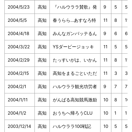
2004/5/23
高知
『ハルウララ賛歌』発
9
5
5
2004/5/5
高知
春うらら…あすなろ特
11
8
11
2004/4/18
高知
みんなガンバッテるん
9
6
6
2004/3/22
高知
YSダービージョッキ
11
5
5
2004/2/29
高知
たっすいがは、いかん
11
8
11
2004/2/15
高知
高知をまるごといただ
11
3
3
2004/2/1
高知
ハルウララ観光功労者
9
7
7
2004/1/11
高知
がんばる高知競馬激励
10
8
10
2004/1/2
高知
おうちへ帰ろうCLU
10
1
1
2003/12/14
高知
ハルウララ100戦記
10
5
5