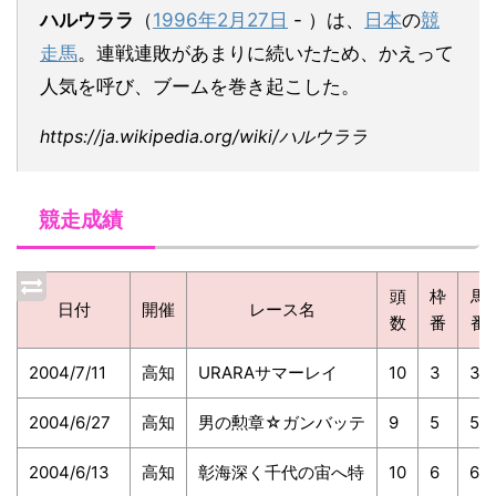
ハルウララ
（
1996年
2月27日
- ）は、
日本
の
競
走馬
。連戦連敗があまりに続いたため、かえって
人気を呼び、ブームを巻き起こした。
https://ja.wikipedia.org/wiki/ハルウララ
競走成績
頭
枠
馬
日付
開催
レース名
数
番
番
2004/7/11
高知
URARAサマーレイ
10
3
3
2004/6/27
高知
男の勲章☆ガンバッテ
9
5
5
2004/6/13
高知
彰海深く千代の宙へ特
10
6
6