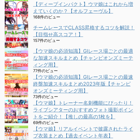
【ディープインパクト】ウマ娘はこれから増
えていくのか？【オルフェーヴル】
168件のビュー
チームレースでCLASS昇格するコツを解説！
【目指せ高スコア！】
157件のビュー
【ウマ娘の必須知識】GⅠレース場ごとの最適
な加速スキルまとめ【チャンピオンズミーテ
ィング用】
77件のビュー
【ウマ娘の必須知識】GⅠレース場ごとの最速
終盤加速スキルまとめ2023年版【チャンピ
オンズミーティング用】
73件のビュー
【ウマ娘】トレーナー名刺機能にぴったり！
ライブシアターのおすすめフォト撮影ポイン
トをご紹介！【推しの最高の1枚を】
69件のビュー
【ウマ娘】リアルイベントで披露されたライ
ブ衣装まとめ【過去イベント年表】