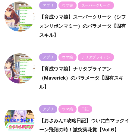
アプリ
ウマ娘
スーパークリーク
【育成ウマ娘】スーパークリーク（シフ
ォンリボンマミー）のパラメータ【固有
スキル】
アプリ
ウマ娘
ナリタブライアン
【育成ウマ娘】ナリタブライアン
（Maverick）のパラメータ【固有スキ
ル】
アプリ
ウマ娘
日記
【おさみんT攻略日記】ついに白マックイ
ーン飛翔の時！激突菊花賞【Vol.6】