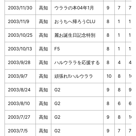
2003/11/30
高知
ウララの本04年1月
9
7
7
2003/11/9
高知
おうちへ帰ろうCLU
8
1
1
2003/10/25
高知
麗お誕生日記念特別
8
1
1
2003/10/13
高知
F5
8
1
1
2003/9/28
高知
ハルウララを応援する
8
4
4
2003/9/7
高知
頑張れ!!ハルウララ
10
8
10
2003/8/24
高知
G2
9
8
9
2003/8/10
高知
G2
8
6
6
2003/7/27
高知
G2
9
8
10
2003/7/5
高知
G2
9
7
7