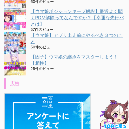
60件のビュー
【ウマ娘ポジションキープ解説】最近よく聞
くPDM解除ってなんですか？【幸運な先行バ
とは】
57件のビュー
【ウマ娘】アプリ出走前にやるべき３つのこ
と
50件のビュー
【因子】ウマ娘の継承をマスターしよう！
【相性】
25件のビュー
広告