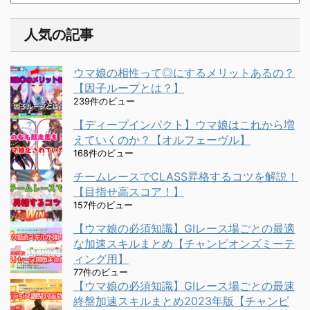
人気の記事
ウマ娘の相性って◎にするメリットあるの？
【因子ループとは？】
239件のビュー
【ディープインパクト】ウマ娘はこれから増
えていくのか？【オルフェーヴル】
168件のビュー
チームレースでCLASS昇格するコツを解説！
【目指せ高スコア！】
157件のビュー
【ウマ娘の必須知識】GⅠレース場ごとの最適
な加速スキルまとめ【チャンピオンズミーテ
ィング用】
77件のビュー
【ウマ娘の必須知識】GⅠレース場ごとの最速
終盤加速スキルまとめ2023年版【チャンピ