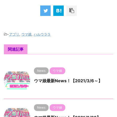
-
アプリ
,
ウマ娘
,
ハルウララ
関連記事
News
ウマ娘
ウマ娘最新News！【2021/3/6～】
News
ウマ娘