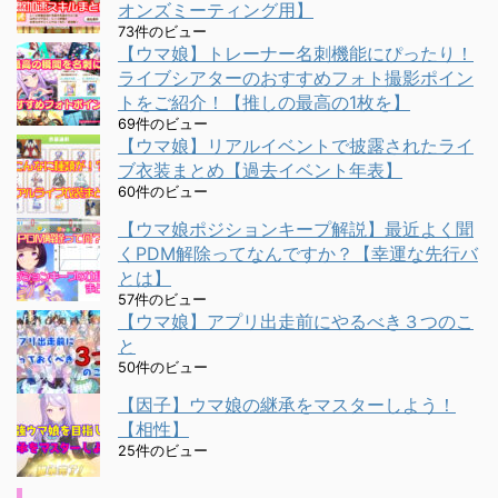
オンズミーティング用】
73件のビュー
【ウマ娘】トレーナー名刺機能にぴったり！
ライブシアターのおすすめフォト撮影ポイン
トをご紹介！【推しの最高の1枚を】
69件のビュー
【ウマ娘】リアルイベントで披露されたライ
ブ衣装まとめ【過去イベント年表】
60件のビュー
【ウマ娘ポジションキープ解説】最近よく聞
くPDM解除ってなんですか？【幸運な先行バ
とは】
57件のビュー
【ウマ娘】アプリ出走前にやるべき３つのこ
と
50件のビュー
【因子】ウマ娘の継承をマスターしよう！
【相性】
25件のビュー