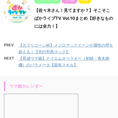
ぱかライブTV
ウマ娘
声優
【佐々木さん！見てますか？】そこそこ
ぱかライブTV Vol.10まとめ【好きなもの
には全力！】
PREV
【カプリコーン杯】メジロマックイーンが適性の壁を
超える！【先行型黒マック】
NEXT
【育成ウマ娘】テイエムオペラオー（初晴・青木絢
爛）のパラメータ【固有スキル】
ウマ娘カレンダー