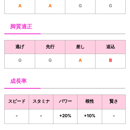
A
A
G
G
脚質適正
逃げ
先行
差し
追込
G
G
A
B
成長率
スピード
スタミナ
パワー
根性
賢さ
-
-
+20%
+10%
-