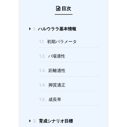
目次
1.
ハルウララ基本情報
1.1.
初期パラメータ
1.2.
バ場適性
1.3.
距離適性
1.4.
脚質適正
1.5.
成長率
2.
育成シナリオ目標