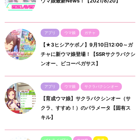
ウマ娘最新News！【2021/8/20】
アプリ
ウマ娘
ガチャ
【★3ヒシアケボノ】9月10日12:00～ガ
チャに新ウマ娘登場！【SSRサクラバクシ
ンオー、ビコーペガサス】
アプリ
ウマ娘
サクラバクシンオー
【育成ウマ娘】サクラバクシンオー（サ
クラ、すすめ！）のパラメータ【固有ス
キル】