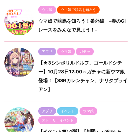
ウマ娘
ウマ娘で競馬を知ろう
ウマ娘で競馬を知ろう！番外編 -春のGⅠ
レースをみんなで見よう！-
アプリ
ウマ娘
ガチャ
【★3シンボリルドルフ、ゴールドシチ
ー】10月28日12:00～ガチャに新ウマ娘
登場！【SSRカレンチャン、ナリタブライ
アン】
アプリ
イベント
ウマ娘
ストーリーイベント
【イベント第14弾】『刻限』～Silks ＆