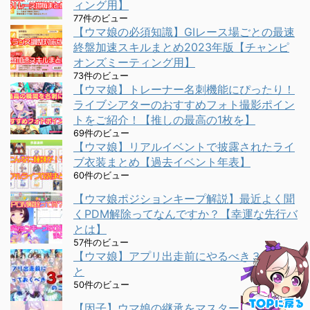
ィング用】
77件のビュー
【ウマ娘の必須知識】GⅠレース場ごとの最速
終盤加速スキルまとめ2023年版【チャンピ
オンズミーティング用】
73件のビュー
【ウマ娘】トレーナー名刺機能にぴったり！
ライブシアターのおすすめフォト撮影ポイン
トをご紹介！【推しの最高の1枚を】
69件のビュー
【ウマ娘】リアルイベントで披露されたライ
ブ衣装まとめ【過去イベント年表】
60件のビュー
【ウマ娘ポジションキープ解説】最近よく聞
くPDM解除ってなんですか？【幸運な先行バ
とは】
57件のビュー
【ウマ娘】アプリ出走前にやるべき３つのこ
と
50件のビュー
【因子】ウマ娘の継承をマスターしよう！