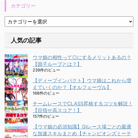
カテゴリー
人気の記事
ウマ娘の相性って◎にするメリットあるの？
【因子ループとは？】
239件のビュー
【ディープインパクト】ウマ娘はこれから増
えていくのか？【オルフェーヴル】
168件のビュー
チームレースでCLASS昇格するコツを解説！
【目指せ高スコア！】
157件のビュー
【ウマ娘の必須知識】GⅠレース場ごとの最適
な加速スキルまとめ【チャンピオンズミーテ