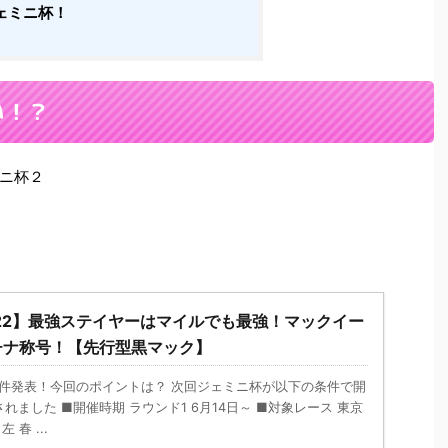
ェミニ杯！
い！？
ニ杯２
22】最強ステイヤーはマイルでも最強！マックイー
チナ称号！【先行型黒マック】
条件発表！今回のポイントは？ 次回ジェミニ杯が以下の条件で開
ました ■開催時期 ラウンド1 6月14日～ ■対象レース 東京
 春 ...