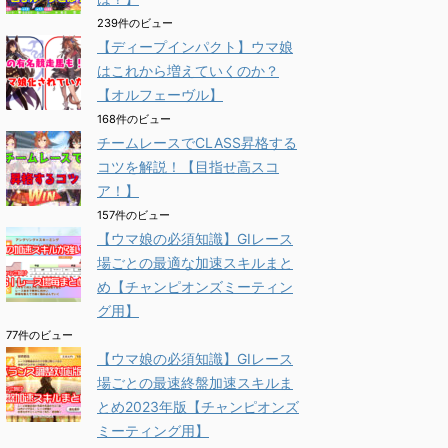
239件のビュー
【ディープインパクト】ウマ娘
はこれから増えていくのか？
【オルフェーヴル】
168件のビュー
チームレースでCLASS昇格する
コツを解説！【目指せ高スコ
ア！】
157件のビュー
【ウマ娘の必須知識】GⅠレース
場ごとの最適な加速スキルまと
め【チャンピオンズミーティン
グ用】
77件のビュー
【ウマ娘の必須知識】GⅠレース
場ごとの最速終盤加速スキルま
とめ2023年版【チャンピオンズ
ミーティング用】