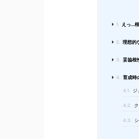
1.
えっ..
2.
理想的
3.
妥協根
4.
育成時
4.1.
ジ
4.2.
ク
4.3.
シ