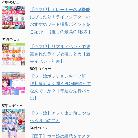
73件のビュー
【ウマ娘】トレーナー名刺機能
にぴったり！ライブシアターの
おすすめフォト撮影ポイントを
ご紹介！【推しの最高の1枚を】
69件のビュー
【ウマ娘】リアルイベントで披
露されたライブ衣装まとめ【過
去イベント年表】
60件のビュー
【ウマ娘ポジションキープ解
説】最近よく聞くPDM解除って
なんですか？【幸運な先行バと
は】
57件のビュー
【ウマ娘】アプリ出走前にやる
べき３つのこと
50件のビュー
【因子】ウマ娘の継承をマスタ