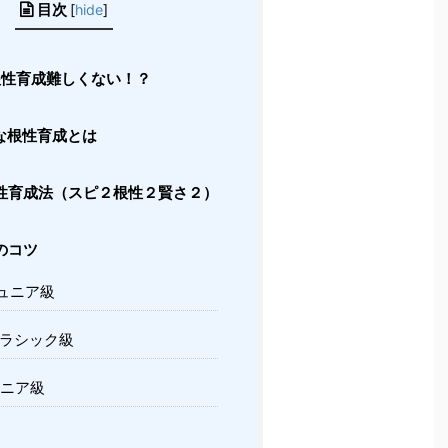
目次
[
hide
]
.根性育成難しくない！？
な根性育成とは
性育成法（スピ２根性２賢さ２）
のコツ
ュニア級
ラシック級
ニア級