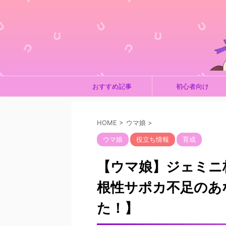
おすすめ記事
初心者向け
HOME
>
ウマ娘
>
ウマ娘
役立ち情報
育成
【ウマ娘】ジェミニ
根性サポカ不足のあ
た！】