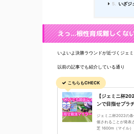
5.
いざジ
えっ...根性育成難しくな
いよいよ決勝ラウンドが近づくジェミ
以前の記事でも紹介している通り
こちらもCHECK
【ジェミニ杯20
ンで目指せプラ
ジェミニ杯2022の
催されることが発表され
芝 1600m（マイル） 左