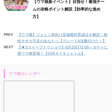
【ウマ娘新イベント】目指せ！最強チー
ムの攻略ポイント解説【効率的な進め
方】
PREV
【ウマ娘】ジェミニ杯向け妥協根性育成法を解説！根
性サポカ不足のあなたへ【グレードA決勝行けた！】
NEXT
【★3スイープトウショウ】6月20日12:00～ガチャに
新ウマ娘登場！【SSRタイキシャトル】
ウマ娘カレンダー