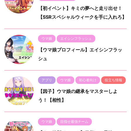
【初イベント】キミの夢へと走り出せ！
【SSRスペシャルウィークを手に入れろ】
ウマ娘
エイシンフラッシュ
【ウマ娘プロフィール】エイシンフラッ
シュ
アプリ
ウマ娘
初心者向け
役立ち情報
【因子】ウマ娘の継承をマスターしよ
う！【相性】
ウマ娘
目指せ最強チーム