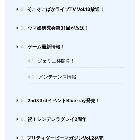
2.
そこそこぱかライブTV Vol.13放送！
3.
ウマ娘研究会第31回が放送！
4.
ゲーム最新情報！
4.1.
ジェミニ杯開幕！
4.2.
メンテナンス情報
5.
2nd&3rdイベントBlue-ray発売！
6.
祝！シンデレラグレイ2周年
7.
プリティダービーマガジンVol.2発売