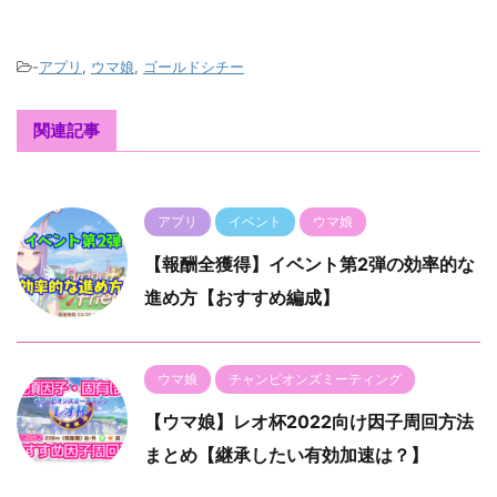
-
アプリ
,
ウマ娘
,
ゴールドシチー
関連記事
アプリ
イベント
ウマ娘
【報酬全獲得】イベント第2弾の効率的な
進め方【おすすめ編成】
ウマ娘
チャンピオンズミーティング
【ウマ娘】レオ杯2022向け因子周回方法
まとめ【継承したい有効加速は？】