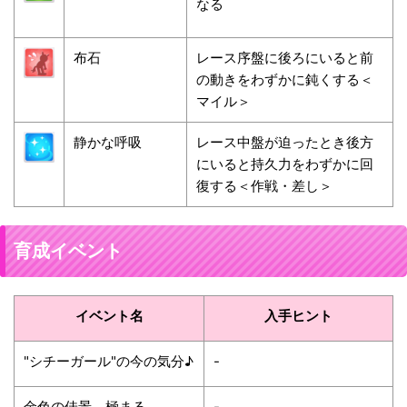
なる
布石
レース序盤に後ろにいると前
の動きをわずかに鈍くする＜
マイル＞
静かな呼吸
レース中盤が迫ったとき後方
にいると持久力をわずかに回
復する＜作戦・差し＞
育成イベント
イベント名
入手ヒント
"シチーガール"の今の気分♪
-
金色の佳景、極まる
-