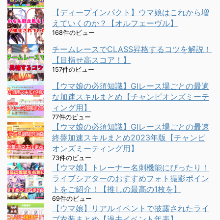
【ディープインパクト】ウマ娘はこれから増
えていくのか？【オルフェーヴル】
168件のビュー
チームレースでCLASS昇格するコツを解説！
【目指せ高スコア！】
157件のビュー
【ウマ娘の必須知識】GⅠレース場ごとの最適
な加速スキルまとめ【チャンピオンズミーテ
ィング用】
77件のビュー
【ウマ娘の必須知識】GⅠレース場ごとの最速
終盤加速スキルまとめ2023年版【チャンピ
オンズミーティング用】
73件のビュー
【ウマ娘】トレーナー名刺機能にぴったり！
ライブシアターのおすすめフォト撮影ポイン
トをご紹介！【推しの最高の1枚を】
69件のビュー
【ウマ娘】リアルイベントで披露されたライ
ブ衣装まとめ【過去イベント年表】