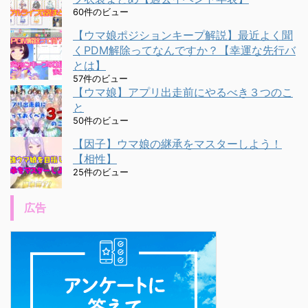
60件のビュー
【ウマ娘ポジションキープ解説】最近よく聞
くPDM解除ってなんですか？【幸運な先行バ
とは】
57件のビュー
【ウマ娘】アプリ出走前にやるべき３つのこ
と
50件のビュー
【因子】ウマ娘の継承をマスターしよう！
【相性】
25件のビュー
広告