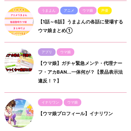
うまよん
アニメ
ウマ娘
声優
【1話～6話】うまよんの各話に登場する
ウマ娘まとめ①
アプリ
ウマ娘
【ウマ娘】ガチャ緊急メンテ・代理ナー
フ・アカBAN...一体何が？【景品表示法
違反！？】
イナリワン
ウマ娘
【ウマ娘プロフィール】イナリワン