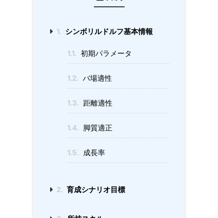
1.
シンボリルドルフ基本情報
1.1.
初期パラメータ
1.2.
バ場適性
1.3.
距離適性
1.4.
脚質適正
1.5.
成長率
2.
育成シナリオ目標