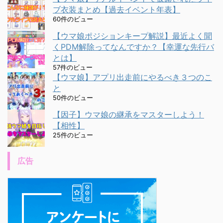
ブ衣装まとめ【過去イベント年表】
60件のビュー
【ウマ娘ポジションキープ解説】最近よく聞
くPDM解除ってなんですか？【幸運な先行バ
とは】
57件のビュー
【ウマ娘】アプリ出走前にやるべき３つのこ
と
50件のビュー
【因子】ウマ娘の継承をマスターしよう！
【相性】
25件のビュー
広告