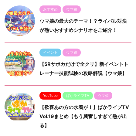
おすすめ
ウマ娘
ウマ娘の最大のテーマ！？ライバル対決
が熱いおすすめシナリオをご紹介！
イベント
ウマ娘
【SRサポカだけで全クリ】新イベントト
レーナー技能試験の攻略解説【ウマ娘】
YouTube
ぱかライブTV
ウマ娘
【歓喜あの方の水着が！】ぱかライブTV
Vol.19まとめ【もう興奮しすぎて熱が出
る】