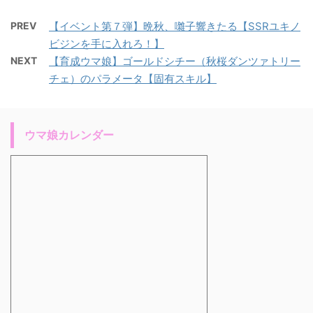
PREV
【イベント第７弾】晩秋、囃子響きたる【SSRユキノ
ビジンを手に入れろ！】
NEXT
【育成ウマ娘】ゴールドシチー（秋桜ダンツァトリー
チェ）のパラメータ【固有スキル】
ウマ娘カレンダー