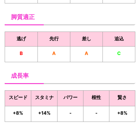
脚質適正
逃げ
先行
差し
追込
B
A
A
C
成長率
スピード
スタミナ
パワー
根性
賢さ
+8%
+14%
-
-
+8%