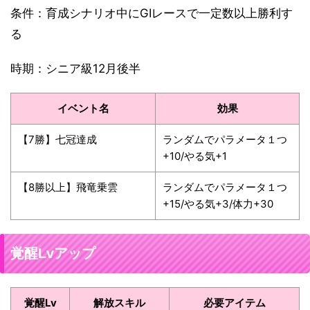
条件：育成シナリオ中にGⅠレースで一定数以上勝利す
る
時期：シニア級12月後半
イベント名
効果
【7勝】七冠達成
ランダムでパラメータ１つ
+10/やる気+1
【8勝以上】飛竜乗雲
ランダムでパラメータ１つ
+15/やる気+3/体力+30
覚醒Lvアップ
覚醒Lv
解放スキル
必要アイテム