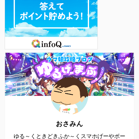
おさみん
ゆる～くときどきふか～くスマホげーやボー