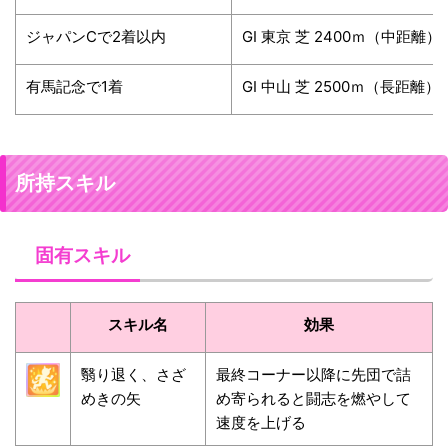
ジャパンCで2着以内
GⅠ 東京 芝 2400ｍ（中距離）
有馬記念で1着
GⅠ 中山 芝 2500ｍ（長距離
所持スキル
固有スキル
スキル名
効果
翳り退く、さざ
最終コーナー以降に先団で詰
めきの矢
め寄られると闘志を燃やして
速度を上げる