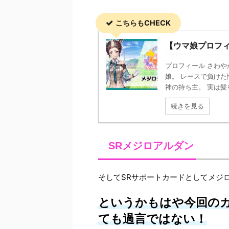
こちらもCHECK
【ウマ娘プロフ
プロフィール さわ
娘。 レースで負け
神の持ち主。 実は髪
続きを見る
SRメジロアルダン
そしてSRサポートカードとしてメジ
というかもはや今回の
ても過言ではない！