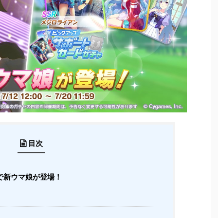
目次
で新ウマ娘が登場！