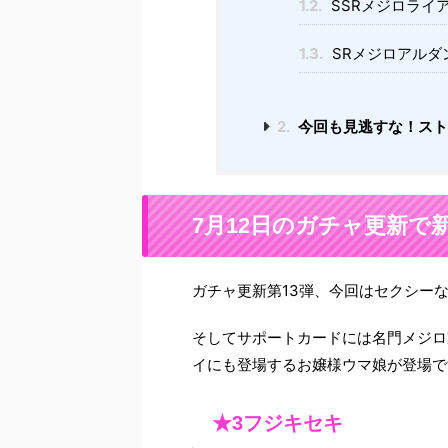
1.2.
SSRメジロライ
1.3.
SRメジロアルダ
2.
今回も見逃すな！スト
7月12日のガチャ更新で
ガチャ更新第13弾、今回はセクシー
そしてサポートカードには名門メジロ
イにも登場するお嬢様ウマ娘が登場で
★3フジキセキ