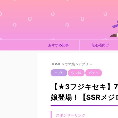
おすすめ記事
初心者向け
HOME
>
ウマ娘
>
アプリ
>
アプリ
ウマ娘
ガチャ
【★3フジキセキ】7
娘登場！【SSRメ
スポンサーリンク