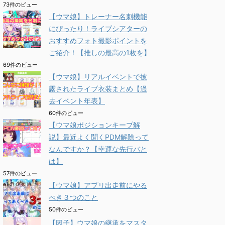
73件のビュー
【ウマ娘】トレーナー名刺機能
にぴったり！ライブシアターの
おすすめフォト撮影ポイントを
ご紹介！【推しの最高の1枚を】
69件のビュー
【ウマ娘】リアルイベントで披
露されたライブ衣装まとめ【過
去イベント年表】
60件のビュー
【ウマ娘ポジションキープ解
説】最近よく聞くPDM解除って
なんですか？【幸運な先行バと
は】
57件のビュー
【ウマ娘】アプリ出走前にやる
べき３つのこと
50件のビュー
【因子】ウマ娘の継承をマスタ