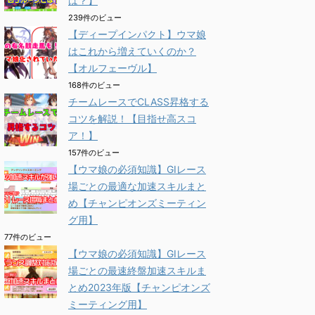
は？】
239件のビュー
【ディープインパクト】ウマ娘
はこれから増えていくのか？
【オルフェーヴル】
168件のビュー
チームレースでCLASS昇格する
コツを解説！【目指せ高スコ
ア！】
157件のビュー
【ウマ娘の必須知識】GⅠレース
場ごとの最適な加速スキルまと
め【チャンピオンズミーティン
グ用】
77件のビュー
【ウマ娘の必須知識】GⅠレース
場ごとの最速終盤加速スキルま
とめ2023年版【チャンピオンズ
ミーティング用】