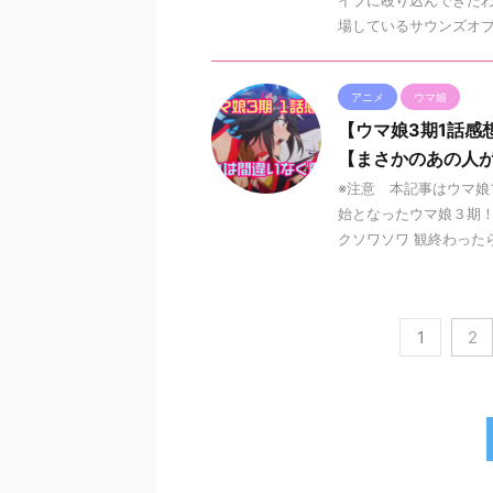
場しているサウンズオブア
アニメ
ウマ娘
【ウマ娘3期1話感
【まさかのあの人が
※注意 本記事はウマ娘
始となったウマ娘３期！
クソワソワ 観終わったらそ
1
2