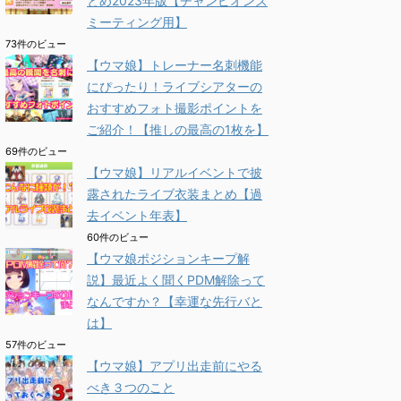
とめ2023年版【チャンピオンズ
ミーティング用】
73件のビュー
【ウマ娘】トレーナー名刺機能
にぴったり！ライブシアターの
おすすめフォト撮影ポイントを
ご紹介！【推しの最高の1枚を】
69件のビュー
【ウマ娘】リアルイベントで披
露されたライブ衣装まとめ【過
去イベント年表】
60件のビュー
【ウマ娘ポジションキープ解
説】最近よく聞くPDM解除って
なんですか？【幸運な先行バと
は】
57件のビュー
【ウマ娘】アプリ出走前にやる
べき３つのこと