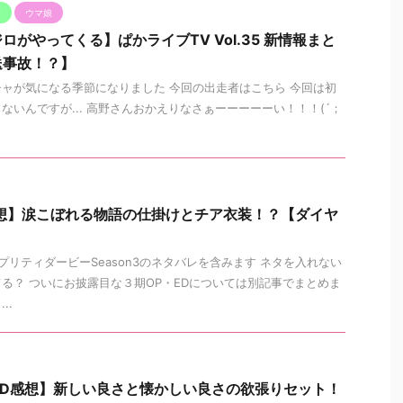
V
ウマ娘
がやってくる】ぱかライブTV Vol.35 新情報まと
送事故！？】
ャが気になる季節になりました 今回の出走者はこちら 今回は初
ないんですが... 高野さんおかえりなさぁーーーーーい！！！(´；
想】涙こぼれる物語の仕掛けとチア衣装！？【ダイヤ
】
プリティダービーSeason3のネタバレを含みます ネタを入れない
る？ ついにお披露目な３期OP・EDについては別記事でまとめま
..
ED感想】新しい良さと懐かしい良さの欲張りセット！