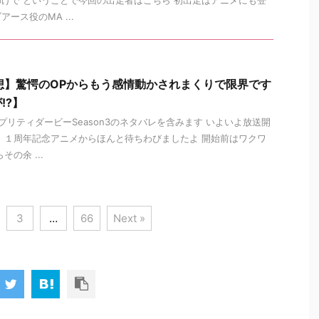
ース役のMA ...
想】驚愕のOPからもう感情動かされまくりで限界です
!?】
プリティダービーSeason3のネタバレを含みます いよいよ放送開
 １周年記念アニメからほんと待ちわびましたよ 開始前はワクワ
の余 ...
3
…
66
Next »