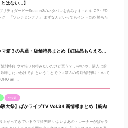
はない...】
リティダービーSeason3のネタバレを含みます ついにOP・ED
ング 「ソシテミンナノ」 まずなんといってもイントロの 勝ちた
ウマ箱３の共通・店舗特典まとめ【虹結晶もらえる...
舗別特典 ウマ箱３お得みたいだけど買う？ いやいや、購入は前
吟味したいわけです ということでウマ箱３の各店舗特典について
O an ...
V
ウマ娘
大祭】ぱかライブTV Vol.34 新情報まとめ【筋肉
】
り上がってきているウマ娘界隈 いよいよあのトレーナーがぱかラ
けで ということで今回の出走者はこちら 初出走はアニメにも登