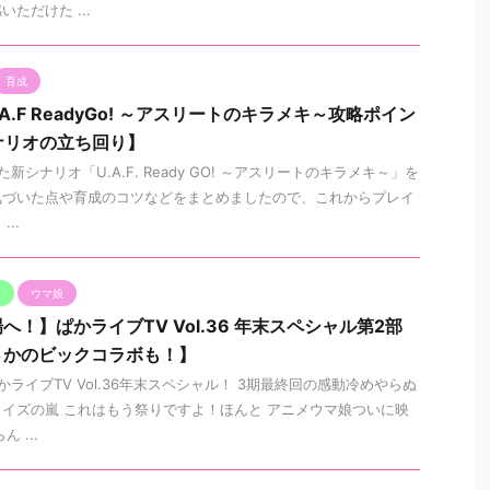
ただけた ...
育成
A.F ReadyGo! ～アスリートのキラメキ～攻略ポイン
ナリオの立ち回り】
シナリオ「U.A.F. Ready GO! ～アスリートのキラメキ～」を
気づいた点や育成のコツなどをまとめましたので、これからプレイ
..
V
ウマ娘
！】ぱかライブTV Vol.36 年末スペシャル第2部
さかのビックコラボも！】
ライブTV Vol.36年末スペシャル！ 3期最終回の感動冷めやらぬ
イズの嵐 これはもう祭りですよ！ほんと アニメウマ娘ついに映
 ...