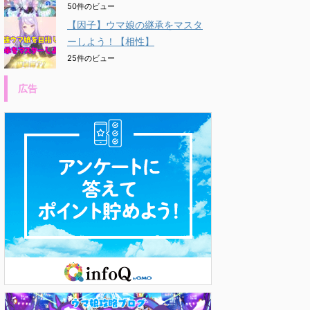
50件のビュー
【因子】ウマ娘の継承をマスタ
ーしよう！【相性】
25件のビュー
広告