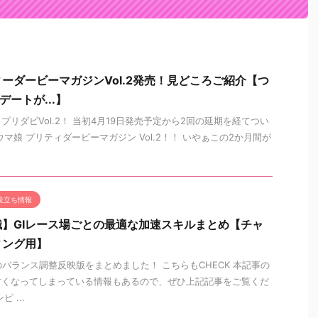
ーダービーマガジンVol.2発売！見どころご紹介【つ
デートが...】
リダビVol.2！ 当初4月19日発売予定から2回の延期を経てつい
マ娘 プリティダービーマガジン Vol.2！！ いやぁこの2か月間が
役立ち情報
】GⅠレース場ごとの最適な加速スキルまとめ【チャ
ィング用】
以降のバランス調整反映版をまとめました！ こちらもCHECK 本記事の
古くなってしまっている情報もあるので、ぜひ上記記事をご覧くだ
 ...