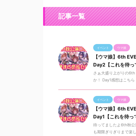
記事一覧
イベント
ウマ娘
【ウマ娘】6th EVE
Day2【これを待
さぁ大盛り上がりの6th 
か！ Day1感想はこちら 秋
イベント
ウマ娘
【ウマ娘】6th EVE
Day1【これを待
待ってましたよ6th秋
も期限ぎりぎりまで楽し