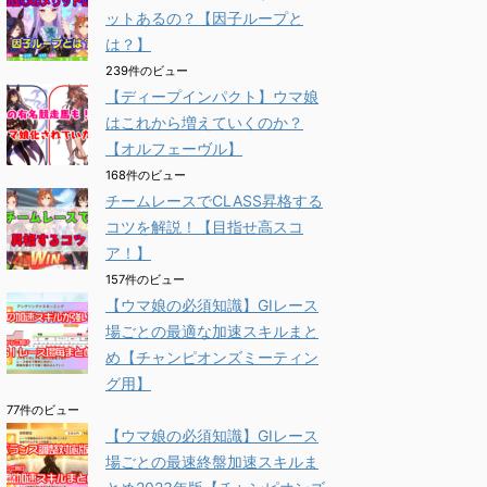
ットあるの？【因子ループと
は？】
239件のビュー
【ディープインパクト】ウマ娘
はこれから増えていくのか？
【オルフェーヴル】
168件のビュー
チームレースでCLASS昇格する
コツを解説！【目指せ高スコ
ア！】
157件のビュー
【ウマ娘の必須知識】GⅠレース
場ごとの最適な加速スキルまと
め【チャンピオンズミーティン
グ用】
77件のビュー
【ウマ娘の必須知識】GⅠレース
場ごとの最速終盤加速スキルま