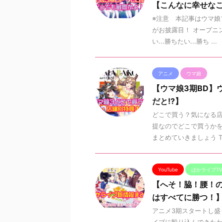
【こんなに幸せなこと
※注意 本記事はウマ娘プ
がお披露目！ オープニ
い...勝ちたい...勝ち ...
アニメ
ウマ娘
【ウマ娘3期BD】
だと!?】
どこで買う？気になる店
提なのでどこで買うかを
まとめていきましょう TOH
YouTube
ぱかライブT
【へそ！脇！腰！の駿
はすべてに勝つ！
アニメ3期スタートし盛
イブに殴り込んできたわ