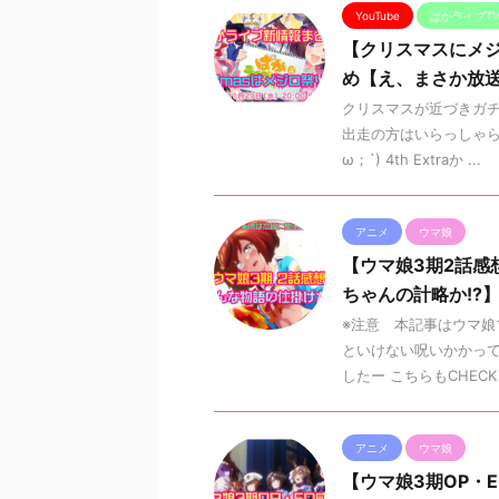
YouTube
ぱかライブT
【クリスマスにメジロ
め【え、まさか放
クリスマスが近づきガチ
出走の方はいらっしゃら
ω；`) 4th Extraか ...
アニメ
ウマ娘
【ウマ娘3期2話感
ちゃんの計略か!?
※注意 本記事はウマ娘
といけない呪いかかって
したー こちらもCHECK .
アニメ
ウマ娘
【ウマ娘3期OP・