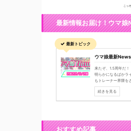
こっ
最新情報お届け！ウマ娘N
最新トピック
ウマ娘最新News！
来たぞ、1.5周年だ
明らかになるぱかライ
もトレーナー界隈をざわ
続きを見る
おすすめ記事