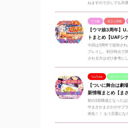
ねますので少しでも共感い
ウマ娘
役立ち情報
【ウマ娘3周年】U.
トまとめ【UAFシ
今回は3周年で追加された新
プレイし、初日時点で
される方はぜひ参考にし .
YouTube
ぱかライブT
【ついに舞台は劇場へ
新情報まとめ【ま
初の2部構成となったぱか
中まさかまさかのサプラ
画化！！ もう言葉にならん