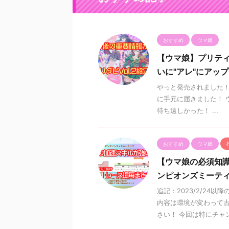
おすすめ
ウマ娘
【ウマ娘】プリティ
いに"アレ"にアップ
やっと発売されました！プ
に手元に届きました！ ウ
待ち遠しかった！ ...
おすすめ
ウマ娘
【ウマ娘の必須知識
ンピオンズミーテ
追記：2023/2/24
内容は環境が変わって
さい！ 今回は特にチャンピ