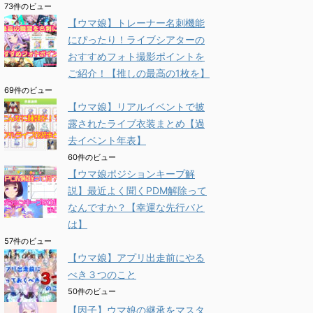
73件のビュー
【ウマ娘】トレーナー名刺機能
にぴったり！ライブシアターの
おすすめフォト撮影ポイントを
ご紹介！【推しの最高の1枚を】
69件のビュー
【ウマ娘】リアルイベントで披
露されたライブ衣装まとめ【過
去イベント年表】
60件のビュー
【ウマ娘ポジションキープ解
説】最近よく聞くPDM解除って
なんですか？【幸運な先行バと
は】
57件のビュー
【ウマ娘】アプリ出走前にやる
べき３つのこと
50件のビュー
【因子】ウマ娘の継承をマスタ