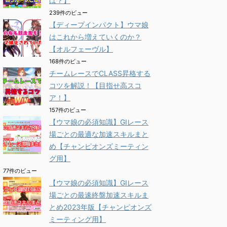
は？】
239件のビュー
【ディープインパクト】ウマ娘
はこれから増えていくのか？
【オルフェーヴル】
168件のビュー
チームレースでCLASS昇格する
コツを解説！【目指せ高スコ
ア！】
157件のビュー
【ウマ娘の必須知識】GⅠレース
場ごとの最適な加速スキルまと
め【チャンピオンズミーティン
グ用】
77件のビュー
【ウマ娘の必須知識】GⅠレース
場ごとの最速終盤加速スキルま
とめ2023年版【チャンピオンズ
ミーティング用】