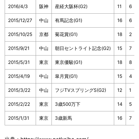
2016/4/3
阪神
産経大阪杯(G2)
11
6
2015/12/27
中山
有馬記念(G1)
16
6
2015/10/25
京都
菊花賞(G1)
18
2
2015/9/21
中山
朝日セントライト記念(G2)
15
7
2015/5/31
東京
東京優駿(G1)
18
8
2015/4/19
中山
皐月賞(G1)
15
4
2015/3/22
中山
フジTVスプリングS(G2)
12
1
2015/2/22
東京
3歳500万下
14
5
2015/1/31
東京
3歳新馬
16
7