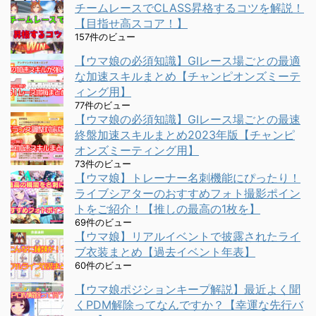
チームレースでCLASS昇格するコツを解説！
【目指せ高スコア！】
157件のビュー
【ウマ娘の必須知識】GⅠレース場ごとの最適
な加速スキルまとめ【チャンピオンズミーテ
ィング用】
77件のビュー
【ウマ娘の必須知識】GⅠレース場ごとの最速
終盤加速スキルまとめ2023年版【チャンピ
オンズミーティング用】
73件のビュー
【ウマ娘】トレーナー名刺機能にぴったり！
ライブシアターのおすすめフォト撮影ポイン
トをご紹介！【推しの最高の1枚を】
69件のビュー
【ウマ娘】リアルイベントで披露されたライ
ブ衣装まとめ【過去イベント年表】
60件のビュー
【ウマ娘ポジションキープ解説】最近よく聞
くPDM解除ってなんですか？【幸運な先行バ