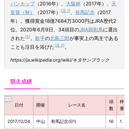
パンカップ
（2016年）、
大阪杯
（2017年）、
天
[注 1]
皇賞（秋）
（2017年）
、
有馬記念
（2017
年）。獲得賞金18億7684万3000円はJRA歴代2
位。2020年6月9日、34頭目の
JRA顕彰馬
に選出
[5]
された
。
歌手
の
北島三郎
が事実上の馬主である
[注 2]
ことも注目を浴びた
。
https://ja.wikipedia.org/wiki/キタサンブラック
競走成績
頭
枠
日付
開催
レース名
数
番
2017/12/24
中山
有馬記念(G1)
16
1