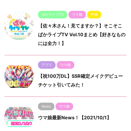
ぱかライブTV
ウマ娘
声優
【佐々木さん！見てますか？】そこそこ
ぱかライブTV Vol.10まとめ【好きなもの
には全力！】
アプリ
ウマ娘
【祝100万DL】SSR確定メイクデビュー
チケット引いてみた！
News
ウマ娘
ウマ娘最新News！【2021/10/1】