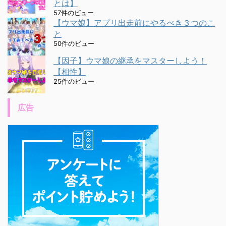
とは】
57件のビュー
【ウマ娘】アプリ出走前にやるべき３つのこ
と
50件のビュー
【因子】ウマ娘の継承をマスターしよう！
【相性】
25件のビュー
広告