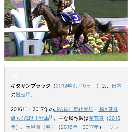
キタサンブラック
（
2012年
3月10日
- ）は、
日本
の
競走馬
。
2016年・2017年の
JRA賞年度代表馬
・
JRA賞最
[1]
優秀4歳以上牡馬
。主な勝ち鞍は
菊花賞
（
2015
年
）、
天皇賞（春）
（
2016年
・
2017年
）、
ジャ