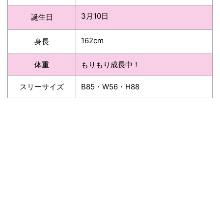
3月10日
誕生日
162cm
身長
体重
もりもり成長中！
スリーサイズ
B85・W56・H88