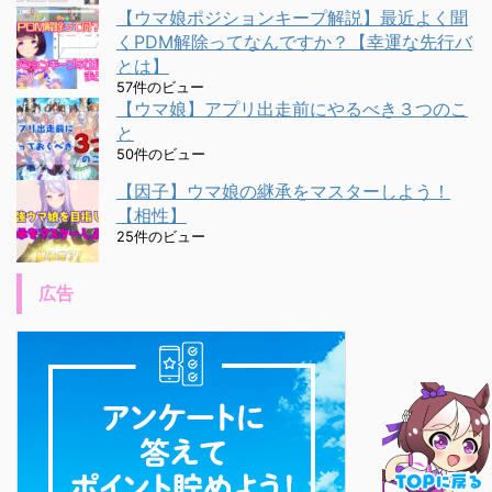
【ウマ娘ポジションキープ解説】最近よく聞
くPDM解除ってなんですか？【幸運な先行バ
とは】
57件のビュー
【ウマ娘】アプリ出走前にやるべき３つのこ
と
50件のビュー
【因子】ウマ娘の継承をマスターしよう！
【相性】
25件のビュー
広告