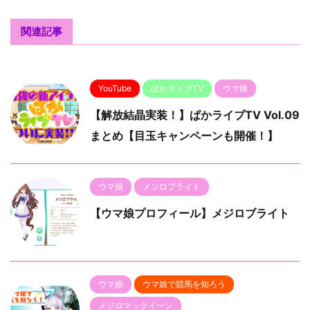
関連記事
YouTube
ぱかライブTV
ウマ娘
【解放結晶実装！】ぱかライブTV Vol.09
まとめ【目玉キャンペーンも開催！】
ウマ娘
メジロブライト
【ウマ娘プロフィール】メジロブライト
ウマ娘
ウマ娘で競馬を知ろう
メジロマックイーン