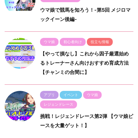
ウマ娘で競馬を知ろう！-第5回 メジロマ
ックイーン後編-
ウマ娘
初心者向け
役立ち情報
【やって損なし】これから因子厳選始め
るトレーナーさん向けおすすめ育成方法
【チャンミの合間に】
アプリ
イベント
ウマ娘
レジェンドレース
挑戦！レジェンドレース第2弾 【ウマ娘ピ
ースを大量ゲット！】