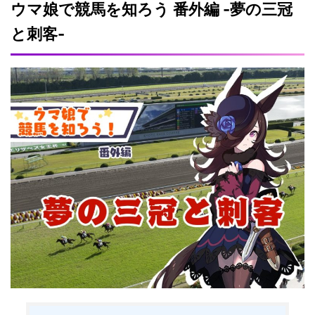
ウマ娘で競馬を知ろう 番外編 -夢の三冠
と刺客-