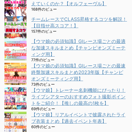
えていくのか？【オルフェーヴル】
168件のビュー
チームレースでCLASS昇格するコツを解説！
【目指せ高スコア！】
157件のビュー
【ウマ娘の必須知識】GⅠレース場ごとの最適
な加速スキルまとめ【チャンピオンズミーテ
ィング用】
77件のビュー
【ウマ娘の必須知識】GⅠレース場ごとの最速
終盤加速スキルまとめ2023年版【チャンピ
オンズミーティング用】
73件のビュー
【ウマ娘】トレーナー名刺機能にぴったり！
ライブシアターのおすすめフォト撮影ポイン
トをご紹介！【推しの最高の1枚を】
69件のビュー
【ウマ娘】リアルイベントで披露されたライ
ブ衣装まとめ【過去イベント年表】
60件のビュー