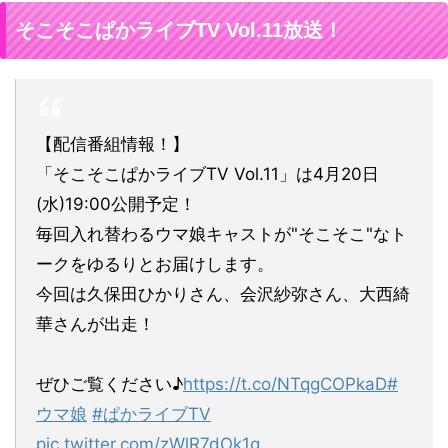
そこそこぱかライブTV Vol.11放送！
【配信番組情報！】
「そこそこぱかライブTV Vol.11」は4月20日
(水)19:00公開予定！
毎回入れ替わるウマ娘キャストが"そこそこ"なト
ークをゆるりとお届けします。
今回は久保田ひかりさん、会沢紗弥さん、大西綺
華さんが出走！
ぜひご覧ください♪
https://t.co/NTqgCOPkaD
#
ウマ娘
#ぱかライブTV
pic.twitter.com/zWlR7dOk1g