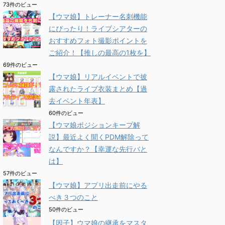
73件のビュー
【ウマ娘】トレーナー名刺機能
にぴったり！ライブシアターの
おすすめフォト撮影ポイントを
ご紹介！【推しの最高の1枚を】
69件のビュー
【ウマ娘】リアルイベントで披
露されたライブ衣装まとめ【過
去イベント年表】
60件のビュー
【ウマ娘ポジションキープ解
説】最近よく聞くPDM解除って
なんですか？【幸運な先行バと
は】
57件のビュー
【ウマ娘】アプリ出走前にやる
べき３つのこと
50件のビュー
【因子】ウマ娘の継承をマスタ