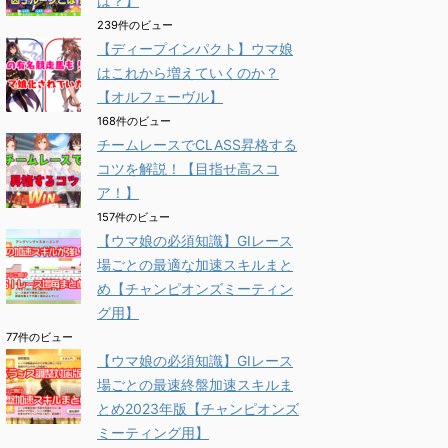
は？】
239件のビュー
【ディープインパクト】ウマ娘
はこれから増えていくのか？
【オルフェーヴル】
168件のビュー
チームレースでCLASS昇格する
コツを解説！【目指せ高スコ
ア！】
157件のビュー
【ウマ娘の必須知識】GⅠレース
場ごとの最適な加速スキルまと
め【チャンピオンズミーティン
グ用】
77件のビュー
【ウマ娘の必須知識】GⅠレース
場ごとの最速終盤加速スキルま
とめ2023年版【チャンピオンズ
ミーティング用】