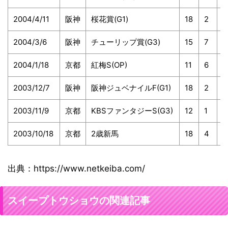
2004/4/11
阪神
桜花賞(G1)
18
2
4
2004/3/6
阪神
チューリップ賞(G3)
15
7
1
2004/1/18
京都
紅梅S(OP)
11
6
6
2003/12/7
阪神
阪神ジュベナイルF(G1)
18
2
4
2003/11/9
京都
KBSファンタジーS(G3)
12
1
1
2003/10/18
京都
2歳新馬
18
4
7
出典：https://www.netkeiba.com/
スイープトウショウの関連記事