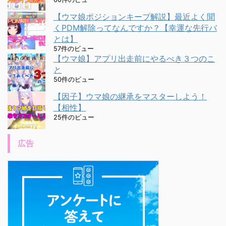
【ウマ娘ポジションキープ解説】最近よく聞
くPDM解除ってなんですか？【幸運な先行バ
とは】
57件のビュー
【ウマ娘】アプリ出走前にやるべき３つのこ
と
50件のビュー
【因子】ウマ娘の継承をマスターしよう！
【相性】
25件のビュー
広告