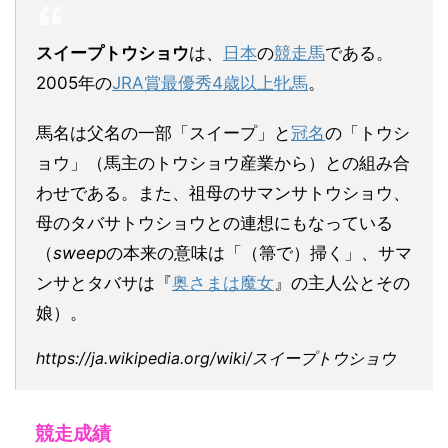
スイープトウショウ
は、
日本
の
競走馬
である。
2005年の
JRA賞最優秀4歳以上牝馬
。
馬名は父名の一部「スイープ」と
冠名
の「トウシ
ョウ」（馬主のトウショウ産業から）との組み合
わせである。また、祖母のサマンサトウショウ、
母のタバサトウショウとの連想にもなっている
（
sweep
の本来の意味は「（箒で）掃く」、サマ
ンサとタバサは『
奥さまは魔女
』の主人公とその
娘）。
https://ja.wikipedia.org/wiki/スイープトウショウ
競走成績