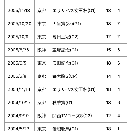
2005/11/13
京都
エリザベス女王杯(G1)
18
4
8
2005/10/30
東京
天皇賞(秋)(G1)
18
7
1
2005/10/9
東京
毎日王冠(G2)
17
7
1
2005/6/26
阪神
宝塚記念(G1)
15
6
1
2005/6/5
東京
安田記念(G1)
18
6
1
2005/5/8
京都
都大路S(OP)
14
4
7
2004/11/14
京都
エリザベス女王杯(G1)
18
4
7
2004/10/17
京都
秋華賞(G1)
18
6
1
2004/9/19
阪神
関西TVローズS(G2)
12
4
4
2004/5/23
東京
優駿牝馬(G1)
18
1
1