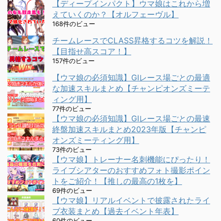
【ディープインパクト】ウマ娘はこれから増
えていくのか？【オルフェーヴル】
168件のビュー
チームレースでCLASS昇格するコツを解説！
【目指せ高スコア！】
157件のビュー
【ウマ娘の必須知識】GⅠレース場ごとの最適
な加速スキルまとめ【チャンピオンズミーテ
ィング用】
77件のビュー
【ウマ娘の必須知識】GⅠレース場ごとの最速
終盤加速スキルまとめ2023年版【チャンピ
オンズミーティング用】
73件のビュー
【ウマ娘】トレーナー名刺機能にぴったり！
ライブシアターのおすすめフォト撮影ポイン
トをご紹介！【推しの最高の1枚を】
69件のビュー
【ウマ娘】リアルイベントで披露されたライ
ブ衣装まとめ【過去イベント年表】
60件のビュー