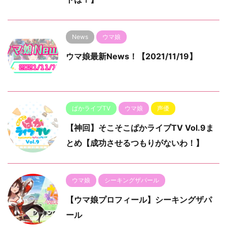
News
ウマ娘
ウマ娘最新News！【2021/11/19】
ぱかライブTV
ウマ娘
声優
【神回】そこそこぱかライブTV Vol.9ま
とめ【成功させるつもりがないわ！】
ウマ娘
シーキングザパール
【ウマ娘プロフィール】シーキングザパ
ール