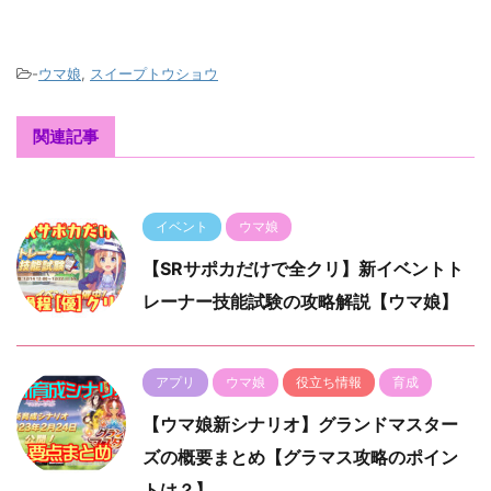
-
ウマ娘
,
スイープトウショウ
関連記事
イベント
ウマ娘
【SRサポカだけで全クリ】新イベントト
レーナー技能試験の攻略解説【ウマ娘】
アプリ
ウマ娘
役立ち情報
育成
【ウマ娘新シナリオ】グランドマスター
ズの概要まとめ【グラマス攻略のポイン
トは？】