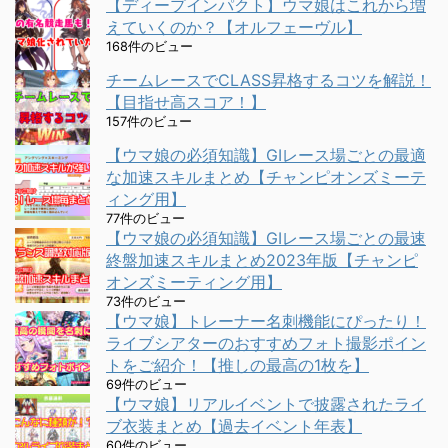
【ディープインパクト】ウマ娘はこれから増
えていくのか？【オルフェーヴル】
168件のビュー
チームレースでCLASS昇格するコツを解説！
【目指せ高スコア！】
157件のビュー
【ウマ娘の必須知識】GⅠレース場ごとの最適
な加速スキルまとめ【チャンピオンズミーテ
ィング用】
77件のビュー
【ウマ娘の必須知識】GⅠレース場ごとの最速
終盤加速スキルまとめ2023年版【チャンピ
オンズミーティング用】
73件のビュー
【ウマ娘】トレーナー名刺機能にぴったり！
ライブシアターのおすすめフォト撮影ポイン
トをご紹介！【推しの最高の1枚を】
69件のビュー
【ウマ娘】リアルイベントで披露されたライ
ブ衣装まとめ【過去イベント年表】
60件のビュー