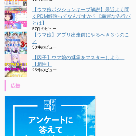
【ウマ娘ポジションキープ解説】最近よく聞
くPDM解除ってなんですか？【幸運な先行バ
とは】
57件のビュー
【ウマ娘】アプリ出走前にやるべき３つのこ
と
50件のビュー
【因子】ウマ娘の継承をマスターしよう！
【相性】
25件のビュー
広告