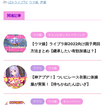
-
ぱかライブTV
,
ウマ娘
,
声優
関連記事
ウマ娘
チャンピオンズミーティング
【ウマ娘】ライブラ杯2022向け因子周回
方法まとめ【継承したい有効加速は？】
アプリ
ウマ娘
【神アプデ！】ついにレース衣装に体操
服が実装！【待ちかねたんほいざ】
アプリ
ウマ娘
キャンペーン