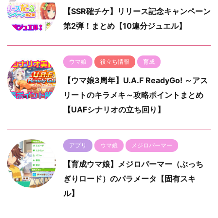
【SSR確チケ】リリース記念キャンペーン
第2弾！まとめ【10連分ジュエル】
ウマ娘
役立ち情報
育成
【ウマ娘3周年】U.A.F ReadyGo! ～アス
リートのキラメキ～攻略ポイントまとめ
【UAFシナリオの立ち回り】
アプリ
ウマ娘
メジロパーマー
【育成ウマ娘】メジロパーマー（ぶっち
ぎりロード）のパラメータ【固有スキ
ル】