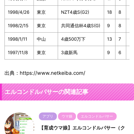
1998/4/26
東京
NZT4歳S(G2)
18
8
2
1998/2/15
東京
共同通信杯4歳S(G)
9
8
1.
1998/1/11
中山
4歳500万下
13
7
1.
1997/11/8
東京
3歳新馬
9
6
2.
出典：https://www.netkeiba.com/
エルコンドルパサーの関連記事
アプリ
ウマ娘
エルコンドルパサー
【育成ウマ娘】エルコンドルパサー（ク