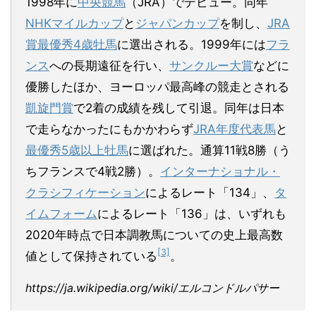
1998年に
中央競馬
（JRA）でデビュー。同年
NHKマイルカップ
と
ジャパンカップ
を制し、
JRA
賞最優秀4歳牡馬
に選出される。1999年には
フラ
ンス
への長期遠征を行い、
サンクルー大賞
などに
優勝したほか、ヨーロッパ最高峰の競走とされる
凱旋門賞
で2着の成績を残して引退。同年は日本
で走らなかったにもかかわらず
JRA年度代表馬
と
最優秀5歳以上牡馬
に選ばれた。通算11戦8勝（う
ちフランスで4戦2勝）。
インターナショナル・
クラシフィケーション
によるレート「134」、
タ
イムフォーム
によるレート「136」は、いずれも
2020年時点で日本調教馬についての史上最高数
[3]
値として保持されている
。
https://ja.wikipedia.org/wiki/エルコンドルパサー