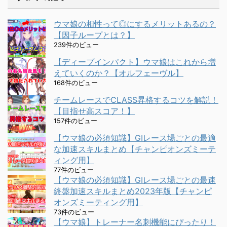
ウマ娘の相性って◎にするメリットあるの？
【因子ループとは？】
239件のビュー
【ディープインパクト】ウマ娘はこれから増
えていくのか？【オルフェーヴル】
168件のビュー
チームレースでCLASS昇格するコツを解説！
【目指せ高スコア！】
157件のビュー
【ウマ娘の必須知識】GⅠレース場ごとの最適
な加速スキルまとめ【チャンピオンズミーテ
ィング用】
77件のビュー
【ウマ娘の必須知識】GⅠレース場ごとの最速
終盤加速スキルまとめ2023年版【チャンピ
オンズミーティング用】
73件のビュー
【ウマ娘】トレーナー名刺機能にぴったり！