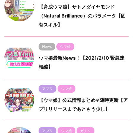
【育成ウマ娘】サトノダイヤモンド
（Natural Brilliance）のパラメータ【固
有スキル】
News
ウマ娘
ウマ娘最新News！【2021/2/10 緊急速
報編】
アプリ
ウマ娘
【ウマ娘】公式情報まとめ※随時更新【ア
プリリリースまであともう少し】
アプリ
ウマ娘
ガチャ