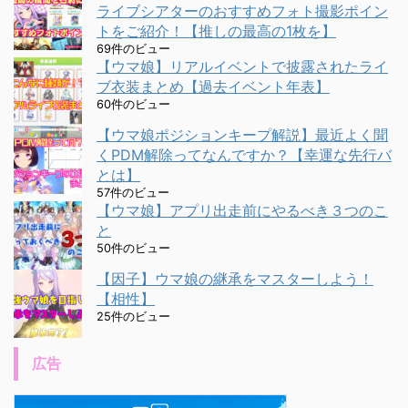
ライブシアターのおすすめフォト撮影ポイン
トをご紹介！【推しの最高の1枚を】
69件のビュー
【ウマ娘】リアルイベントで披露されたライ
ブ衣装まとめ【過去イベント年表】
60件のビュー
【ウマ娘ポジションキープ解説】最近よく聞
くPDM解除ってなんですか？【幸運な先行バ
とは】
57件のビュー
【ウマ娘】アプリ出走前にやるべき３つのこ
と
50件のビュー
【因子】ウマ娘の継承をマスターしよう！
【相性】
25件のビュー
広告