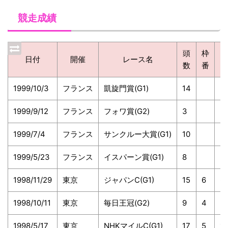
競走成績
頭
枠
日付
開催
レース名
数
番
1999/10/3
フランス
凱旋門賞(G1)
14
1999/9/12
フランス
フォワ賞(G2)
3
1999/7/4
フランス
サンクルー大賞(G1)
10
1999/5/23
フランス
イスパーン賞(G1)
8
1998/11/29
東京
ジャパンC(G1)
15
6
6
1998/10/11
東京
毎日王冠(G2)
9
4
5.
1998/5/17
東京
NHKマイルC(G1)
17
5
1.