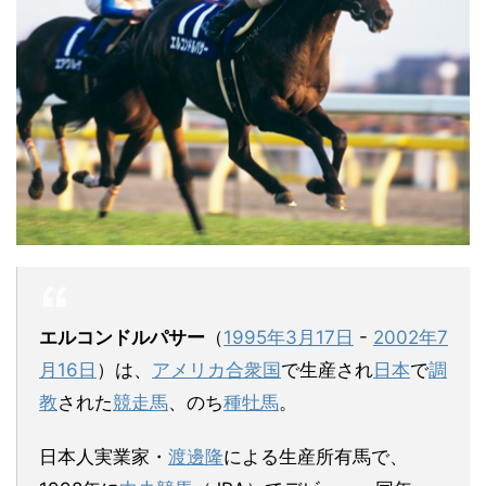
エルコンドルパサー
（
1995年
3月17日
-
2002年
7
月16日
）は、
アメリカ合衆国
で生産され
日本
で
調
教
された
競走馬
、のち
種牡馬
。
日本人実業家・
渡邊隆
による生産所有馬で、