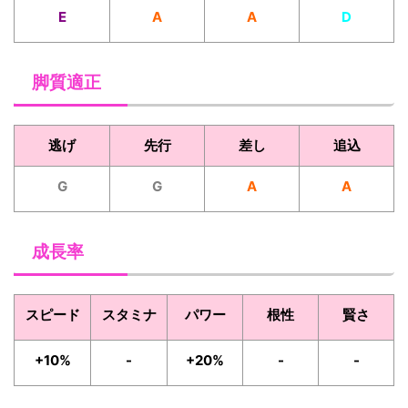
E
A
A
D
脚質適正
逃げ
先行
差し
追込
G
G
A
A
成長率
スピード
スタミナ
パワー
根性
賢さ
+10%
-
+20%
-
-