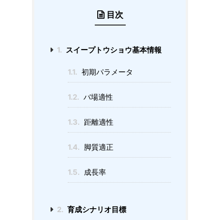
目次
1.
スイープトウショウ基本情報
1.1.
初期パラメータ
1.2.
バ場適性
1.3.
距離適性
1.4.
脚質適正
1.5.
成長率
2.
育成シナリオ目標