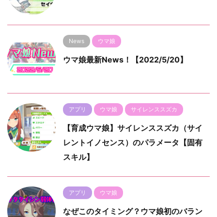
News
ウマ娘
ウマ娘最新News！【2022/5/20】
アプリ
ウマ娘
サイレンススズカ
【育成ウマ娘】サイレンススズカ（サイ
レントイノセンス）のパラメータ【固有
スキル】
アプリ
ウマ娘
なぜこのタイミング？ウマ娘初のバラン