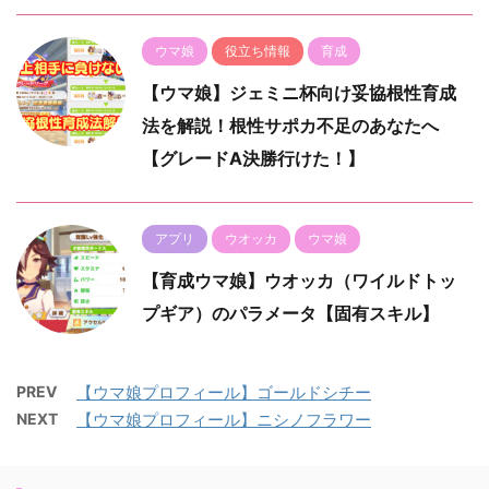
ウマ娘
役立ち情報
育成
【ウマ娘】ジェミニ杯向け妥協根性育成
法を解説！根性サポカ不足のあなたへ
【グレードA決勝行けた！】
アプリ
ウオッカ
ウマ娘
【育成ウマ娘】ウオッカ（ワイルドトッ
プギア）のパラメータ【固有スキル】
PREV
【ウマ娘プロフィール】ゴールドシチー
NEXT
【ウマ娘プロフィール】ニシノフラワー