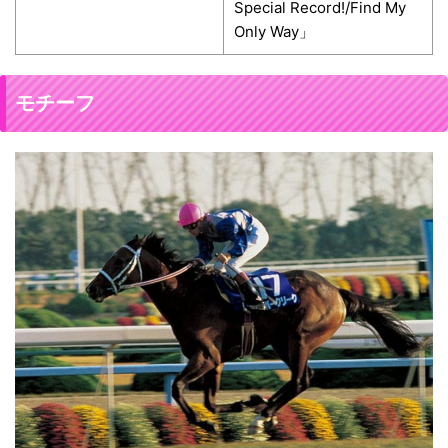
Special Record!/Find My
Only Way」
モチーフ