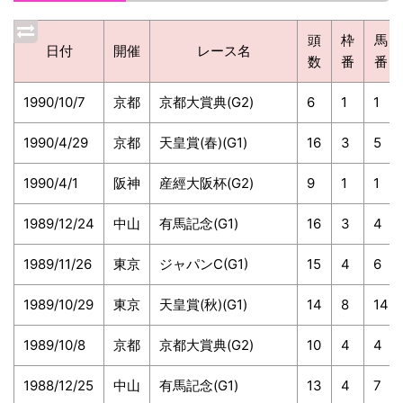
頭
枠
馬
日付
開催
レース名
数
番
番
1990/10/7
京都
京都大賞典(G2)
6
1
1
1990/4/29
京都
天皇賞(春)(G1)
16
3
5
1990/4/1
阪神
産經大阪杯(G2)
9
1
1
1989/12/24
中山
有馬記念(G1)
16
3
4
1989/11/26
東京
ジャパンC(G1)
15
4
6
1989/10/29
東京
天皇賞(秋)(G1)
14
8
14
1989/10/8
京都
京都大賞典(G2)
10
4
4
1988/12/25
中山
有馬記念(G1)
13
4
7