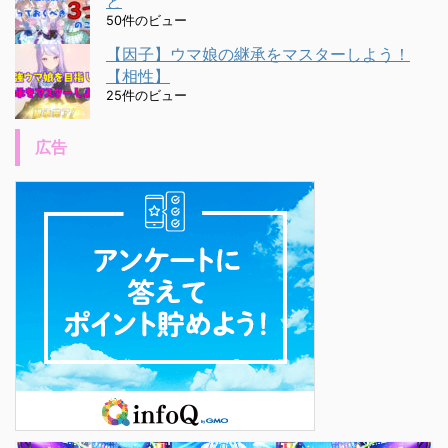
と
50件のビュー
【因子】ウマ娘の継承をマスターしよう！
【相性】
25件のビュー
広告