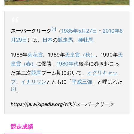
[1]
スーパークリーク
（
1985年
5月27日
-
2010年
8
月29日
）は、
日本
の
競走馬
、
種牡馬
。
1988年
菊花賞
、1989年
天皇賞（秋）
、1990年
天
皇賞（春）
に優勝。
1980年代
後半に巻き起こっ
た第二次
競馬
ブーム期において、
オグリキャッ
プ
、
イナリワン
とともに「
平成三強
」と呼ばれた
[2]
。
https://ja.wikipedia.org/wiki/スーパークリーク
競走成績