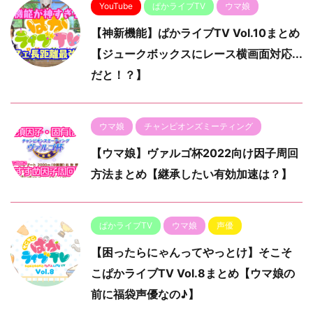
YouTube
ぱかライブTV
ウマ娘
【神新機能】ぱかライブTV Vol.10まとめ
【ジュークボックスにレース横画面対応...
だと！？】
ウマ娘
チャンピオンズミーティング
【ウマ娘】ヴァルゴ杯2022向け因子周回
方法まとめ【継承したい有効加速は？】
ぱかライブTV
ウマ娘
声優
【困ったらにゃんってやっとけ】そこそ
こぱかライブTV Vol.8まとめ【ウマ娘の
前に福袋声優なの♪】