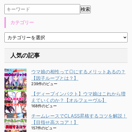
カテゴリー
人気の記事
ウマ娘の相性って◎にするメリットあるの？
【因子ループとは？】
239件のビュー
【ディープインパクト】ウマ娘はこれから増
えていくのか？【オルフェーヴル】
168件のビュー
チームレースでCLASS昇格するコツを解説！
【目指せ高スコア！】
157件のビュー