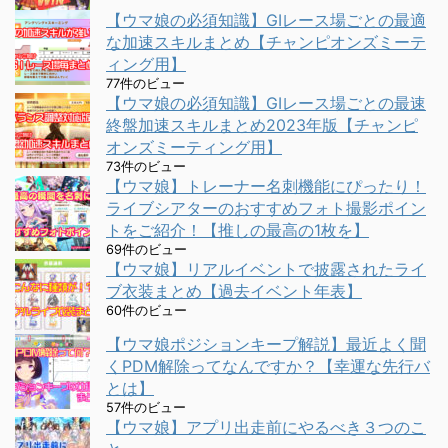
【ウマ娘の必須知識】GⅠレース場ごとの最適
な加速スキルまとめ【チャンピオンズミーテ
ィング用】
77件のビュー
【ウマ娘の必須知識】GⅠレース場ごとの最速
終盤加速スキルまとめ2023年版【チャンピ
オンズミーティング用】
73件のビュー
【ウマ娘】トレーナー名刺機能にぴったり！
ライブシアターのおすすめフォト撮影ポイン
トをご紹介！【推しの最高の1枚を】
69件のビュー
【ウマ娘】リアルイベントで披露されたライ
ブ衣装まとめ【過去イベント年表】
60件のビュー
【ウマ娘ポジションキープ解説】最近よく聞
くPDM解除ってなんですか？【幸運な先行バ
とは】
57件のビュー
【ウマ娘】アプリ出走前にやるべき３つのこ