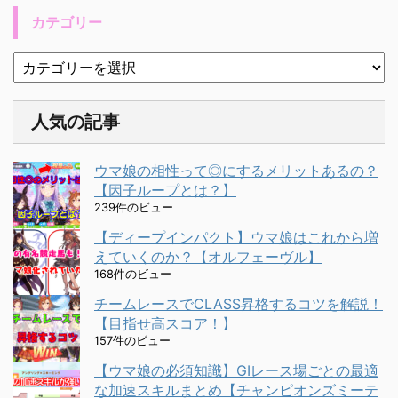
カテゴリー
人気の記事
ウマ娘の相性って◎にするメリットあるの？
【因子ループとは？】
239件のビュー
【ディープインパクト】ウマ娘はこれから増
えていくのか？【オルフェーヴル】
168件のビュー
チームレースでCLASS昇格するコツを解説！
【目指せ高スコア！】
157件のビュー
【ウマ娘の必須知識】GⅠレース場ごとの最適
な加速スキルまとめ【チャンピオンズミーテ