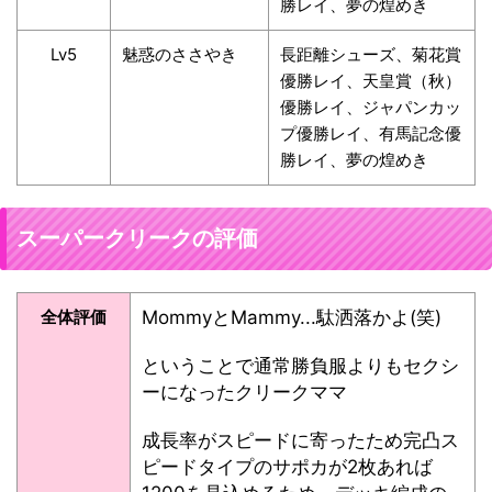
勝レイ、夢の煌めき
Lv5
魅惑のささやき
長距離シューズ、菊花賞
優勝レイ、天皇賞（秋）
優勝レイ、ジャパンカッ
プ優勝レイ、有馬記念優
勝レイ、夢の煌めき
スーパークリークの評価
全体評価
MommyとMammy...駄洒落かよ(笑)
ということで通常勝負服よりもセクシ
ーになったクリークママ
成長率がスピードに寄ったため完凸ス
ピードタイプのサポカが2枚あれば