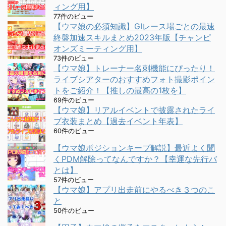
ィング用】
77件のビュー
【ウマ娘の必須知識】GⅠレース場ごとの最速
終盤加速スキルまとめ2023年版【チャンピ
オンズミーティング用】
73件のビュー
【ウマ娘】トレーナー名刺機能にぴったり！
ライブシアターのおすすめフォト撮影ポイン
トをご紹介！【推しの最高の1枚を】
69件のビュー
【ウマ娘】リアルイベントで披露されたライ
ブ衣装まとめ【過去イベント年表】
60件のビュー
【ウマ娘ポジションキープ解説】最近よく聞
くPDM解除ってなんですか？【幸運な先行バ
とは】
57件のビュー
【ウマ娘】アプリ出走前にやるべき３つのこ
と
50件のビュー