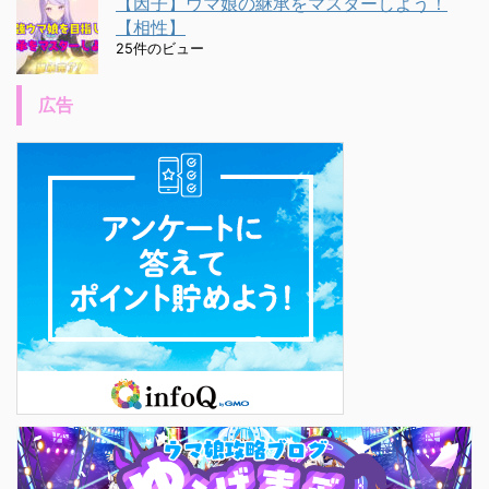
【因子】ウマ娘の継承をマスターしよう！
【相性】
25件のビュー
広告