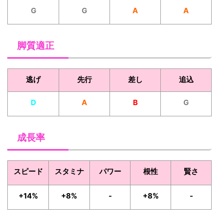
G
G
A
A
脚質適正
逃げ
先行
差し
追込
D
A
B
G
成長率
スピード
スタミナ
パワー
根性
賢さ
+14%
+8%
-
+8%
-