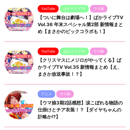
YouTube
ぱかライブTV
ウマ娘
【ついに舞台は劇場へ！】ぱかライブTV
Vol.36 年末スペシャル第2部 新情報まと
め【まさかのビックコラボも！】
YouTube
ぱかライブTV
ウマ娘
【クリスマスにメジロがやってくる】ぱ
かライブTV Vol.35 新情報まとめ【え、
まさか放送事故！？】
アニメ
ウマ娘
【ウマ娘3期2話感想】涙こぼれる物語の
仕掛けとチア衣装！？【ダイヤちゃんの
計略か!?】