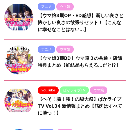
アニメ
ウマ娘
【ウマ娘3期OP・ED感想】新しい良さと
懐かしい良さの欲張りセット！【こんな
に幸せなことはない...】
アニメ
ウマ娘
【ウマ娘3期BD】ウマ箱３の共通・店舗
特典まとめ【虹結晶もらえる...だと!?】
YouTube
ぱかライブTV
ウマ娘
【へそ！脇！腰！の駿大祭】ぱかライブ
TV Vol.34 新情報まとめ【筋肉はすべて
に勝つ！】