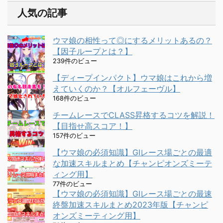
人気の記事
ウマ娘の相性って◎にするメリットあるの？
【因子ループとは？】
239件のビュー
【ディープインパクト】ウマ娘はこれから増
えていくのか？【オルフェーヴル】
168件のビュー
チームレースでCLASS昇格するコツを解説！
【目指せ高スコア！】
157件のビュー
【ウマ娘の必須知識】GⅠレース場ごとの最適
な加速スキルまとめ【チャンピオンズミーテ
ィング用】
77件のビュー
【ウマ娘の必須知識】GⅠレース場ごとの最速
終盤加速スキルまとめ2023年版【チャンピ
オンズミーティング用】