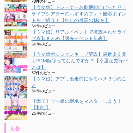
73件のビュー
【ウマ娘】トレーナー名刺機能にぴったり！
ライブシアターのおすすめフォト撮影ポイン
トをご紹介！【推しの最高の1枚を】
69件のビュー
【ウマ娘】リアルイベントで披露されたライ
ブ衣装まとめ【過去イベント年表】
60件のビュー
【ウマ娘ポジションキープ解説】最近よく聞
くPDM解除ってなんですか？【幸運な先行バ
とは】
57件のビュー
【ウマ娘】アプリ出走前にやるべき３つのこ
と
50件のビュー
【因子】ウマ娘の継承をマスターしよう！
【相性】
25件のビュー
広告