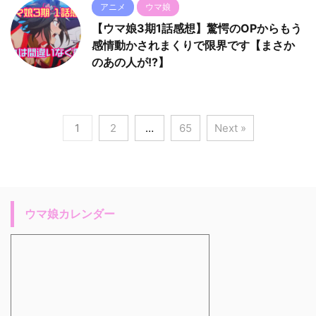
アニメ
ウマ娘
【ウマ娘3期1話感想】驚愕のOPからもう
感情動かされまくりで限界です【まさか
のあの人が!?】
1
2
…
65
Next »
ウマ娘カレンダー