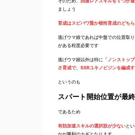
そのため、
回復レアスキルを１つか通
ましょう
育成はスピパワ賢か根性育成のどちら
逃げウマ娘であれば中盤での位置取り
がある程度必要です
逃げウマ娘以外は特に
「ノンストップ
さ育成で、SSRユキノビジンを編成
というのも
スパート開始位置が最
であるため
有効加速スキルの選択肢が少ない
とい
かが勝利のカギとなります