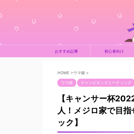
おすすめ記事
初心者向け
HOME
>
ウマ娘
>
ウマ娘
チャンピオンズミーティング
【キャンサー杯202
人！メジロ家で目指
ック】