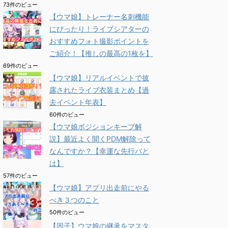
73件のビュー
【ウマ娘】トレーナー名刺機能
にぴったり！ライブシアターの
おすすめフォト撮影ポイントを
ご紹介！【推しの最高の1枚を】
69件のビュー
【ウマ娘】リアルイベントで披
露されたライブ衣装まとめ【過
去イベント年表】
60件のビュー
【ウマ娘ポジションキープ解
説】最近よく聞くPDM解除って
なんですか？【幸運な先行バと
は】
57件のビュー
【ウマ娘】アプリ出走前にやる
べき３つのこと
50件のビュー
【因子】ウマ娘の継承をマスタ