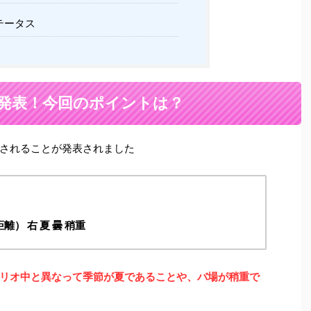
テータス
件発表！今回のポイントは？
されることが発表されました
離） 右 夏 曇 稍重
リオ中と異なって季節が夏であることや、バ場が稍重で