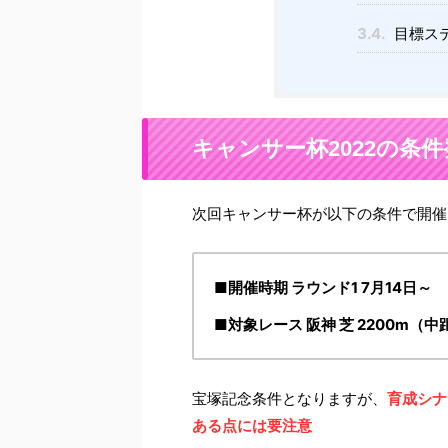
3.4.
目標ス
キャンサー杯2022の条
次回キャンサー杯が以下の条件で開催
■開催時期 ラウンド1 7月14日～
■対象レース 阪神 芝 2200m（中距
宝塚記念条件となりますが、
育成シナ
ある点には要注意