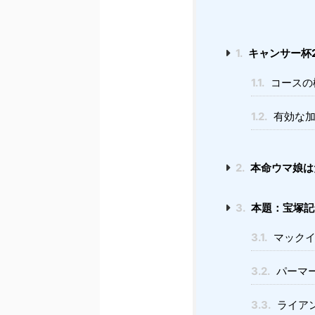
1.
キャンサー杯
1.1.
コースの
1.2.
有効な加
2.
本命ウマ娘は
3.
本題：宝塚記
3.1.
マックイ
3.2.
パーマ
3.3.
ライア