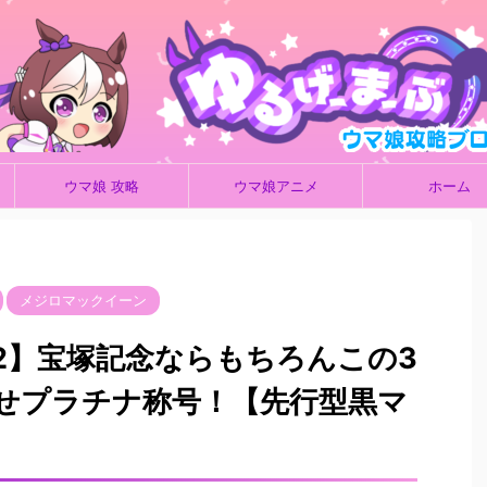
ウマ娘 攻略
ウマ娘アニメ
ホーム
メジロマックイーン
2】宝塚記念ならもちろんこの3
せプラチナ称号！【先行型黒マ