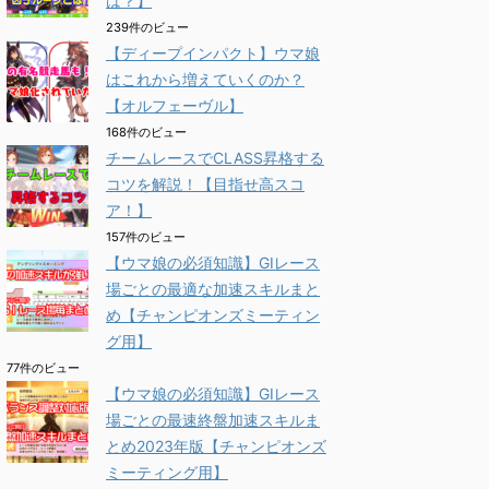
は？】
239件のビュー
【ディープインパクト】ウマ娘
はこれから増えていくのか？
【オルフェーヴル】
168件のビュー
チームレースでCLASS昇格する
コツを解説！【目指せ高スコ
ア！】
157件のビュー
【ウマ娘の必須知識】GⅠレース
場ごとの最適な加速スキルまと
め【チャンピオンズミーティン
グ用】
77件のビュー
【ウマ娘の必須知識】GⅠレース
場ごとの最速終盤加速スキルま
とめ2023年版【チャンピオンズ
ミーティング用】