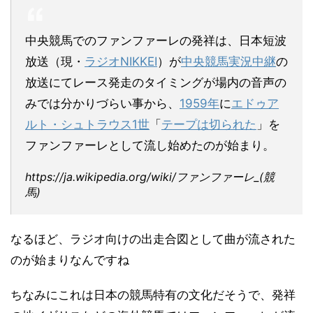
中央競馬でのファンファーレの発祥は、日本短波
放送（現・
ラジオNIKKEI
）が
中央競馬実況中継
の
放送にてレース発走のタイミングが場内の音声の
みでは分かりづらい事から、
1959年
に
エドゥア
ルト・シュトラウス1世
「
テープは切られた
」を
ファンファーレとして流し始めたのが始まり。
https://ja.wikipedia.org/wiki/ファンファーレ_(競
馬)
なるほど、ラジオ向けの出走合図として曲が流された
のが始まりなんですね
ちなみにこれは日本の競馬特有の文化だそうで、発祥