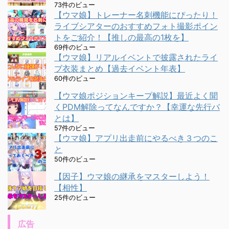
73件のビュー
【ウマ娘】トレーナー名刺機能にぴったり！
ライブシアターのおすすめフォト撮影ポイン
トをご紹介！【推しの最高の1枚を】
69件のビュー
【ウマ娘】リアルイベントで披露されたライ
ブ衣装まとめ【過去イベント年表】
60件のビュー
【ウマ娘ポジションキープ解説】最近よく聞
くPDM解除ってなんですか？【幸運な先行バ
とは】
57件のビュー
【ウマ娘】アプリ出走前にやるべき３つのこ
と
50件のビュー
【因子】ウマ娘の継承をマスターしよう！
【相性】
25件のビュー
広告