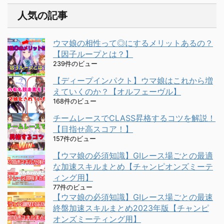
人気の記事
ウマ娘の相性って◎にするメリットあるの？
【因子ループとは？】
239件のビュー
【ディープインパクト】ウマ娘はこれから増
えていくのか？【オルフェーヴル】
168件のビュー
チームレースでCLASS昇格するコツを解説！
【目指せ高スコア！】
157件のビュー
【ウマ娘の必須知識】GⅠレース場ごとの最適
な加速スキルまとめ【チャンピオンズミーテ
ィング用】
77件のビュー
【ウマ娘の必須知識】GⅠレース場ごとの最速
終盤加速スキルまとめ2023年版【チャンピ
オンズミーティング用】