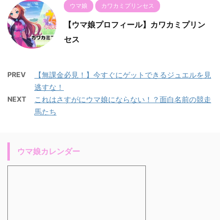
ウマ娘
カワカミプリンセス
【ウマ娘プロフィール】カワカミプリン
セス
PREV
【無課金必見！】今すぐにゲットできるジュエルを見
逃すな！
NEXT
これはさすがにウマ娘にならない！？面白名前の競走
馬たち
ウマ娘カレンダー