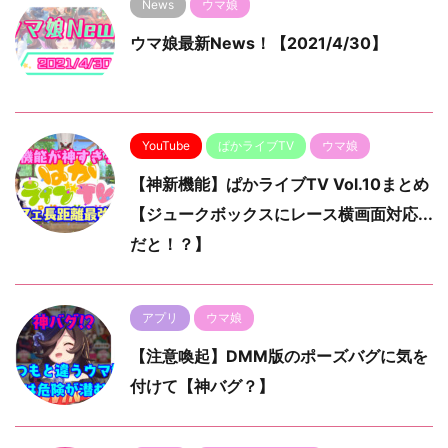
News
ウマ娘
ウマ娘最新News！【2021/4/30】
YouTube
ぱかライブTV
ウマ娘
【神新機能】ぱかライブTV Vol.10まとめ
【ジュークボックスにレース横画面対応...
だと！？】
アプリ
ウマ娘
【注意喚起】DMM版のポーズバグに気を
付けて【神バグ？】