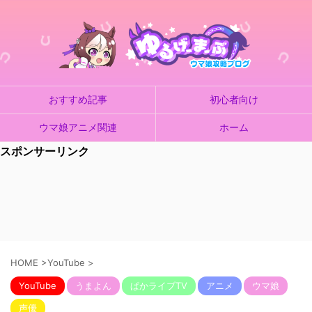
おすすめ記事
初心者向け
ウマ娘アニメ関連
ホーム
スポンサーリンク
HOME
>
YouTube
>
YouTube
うまよん
ぱかライブTV
アニメ
ウマ娘
声優