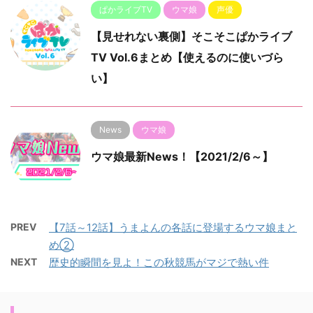
ぱかライブTV
ウマ娘
声優
【見せれない裏側】そこそこぱかライブ
TV Vol.6まとめ【使えるのに使いづら
い】
News
ウマ娘
ウマ娘最新News！【2021/2/6～】
PREV
【7話～12話】うまよんの各話に登場するウマ娘まと
め②
NEXT
歴史的瞬間を見よ！この秋競馬がマジで熱い件