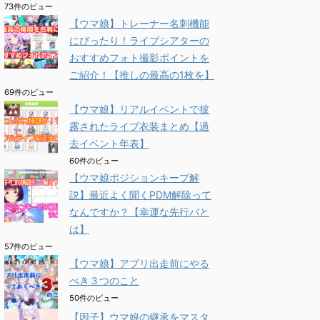
73件のビュー
【ウマ娘】トレーナー名刺機能
にぴったり！ライブシアターの
おすすめフォト撮影ポイントを
ご紹介！【推しの最高の1枚を】
69件のビュー
【ウマ娘】リアルイベントで披
露されたライブ衣装まとめ【過
去イベント年表】
60件のビュー
【ウマ娘ポジションキープ解
説】最近よく聞くPDM解除って
なんですか？【幸運な先行バと
は】
57件のビュー
【ウマ娘】アプリ出走前にやる
べき３つのこと
50件のビュー
【因子】ウマ娘の継承をマスタ