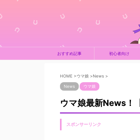
おすすめ記事
初心者向け
HOME
>
ウマ娘
>
News
>
News
ウマ娘
ウマ娘最新News！【2
スポンサーリンク