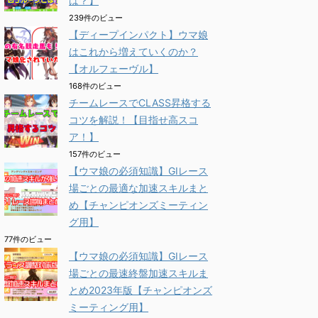
は？】
239件のビュー
【ディープインパクト】ウマ娘
はこれから増えていくのか？
【オルフェーヴル】
168件のビュー
チームレースでCLASS昇格する
コツを解説！【目指せ高スコ
ア！】
157件のビュー
【ウマ娘の必須知識】GⅠレース
場ごとの最適な加速スキルまと
め【チャンピオンズミーティン
グ用】
77件のビュー
【ウマ娘の必須知識】GⅠレース
場ごとの最速終盤加速スキルま
とめ2023年版【チャンピオンズ
ミーティング用】