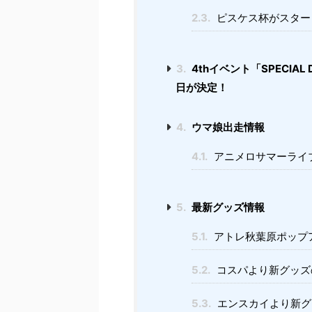
2.3.
ピスケス杯がスター
3.
4thイベント「SPECIA
日が決定！
4.
ウマ娘出走情報
4.1.
アニメロサマーライ
5.
最新グッズ情報
5.1.
アトレ秋葉原ポップ
5.2.
コスパより新グッズ
5.3.
エンスカイより新グ