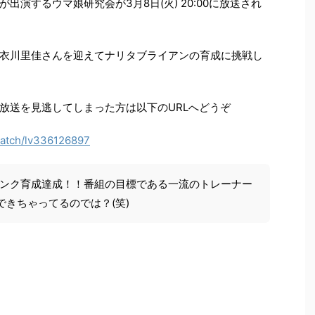
演するウマ娘研究会が3月8日(火) 20:00に放送され
衣川里佳さんを迎えてナリタブライアンの育成に挑戦し
放送を見逃してしまった方は以下のURLへどうぞ
/watch/lv336126897
ランク育成達成！！番組の目標である一流のトレーナー
きちゃってるのでは？(笑)