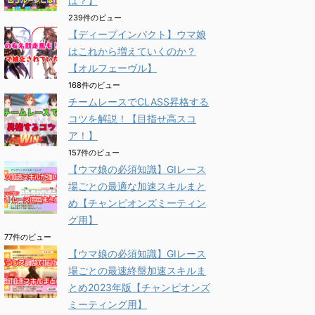
は？】
239件のビュー
【ディープインパクト】ウマ娘
はこれから増えていくのか？
【オルフェーヴル】
168件のビュー
チームレースでCLASS昇格する
コツを解説！【目指せ高スコ
ア！】
157件のビュー
【ウマ娘の必須知識】GⅠレース
場ごとの最適な加速スキルまと
め【チャンピオンズミーティン
グ用】
77件のビュー
【ウマ娘の必須知識】GⅠレース
場ごとの最速終盤加速スキルま
とめ2023年版【チャンピオンズ
ミーティング用】