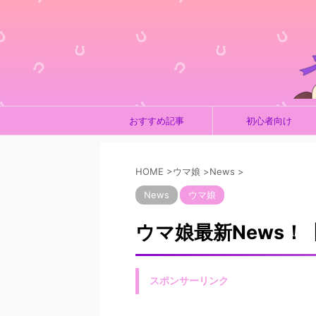
おすすめ記事
初心者向け
HOME
>
ウマ娘
>
News
>
News
ウマ娘
ウマ娘最新News！【2
スポンサーリンク