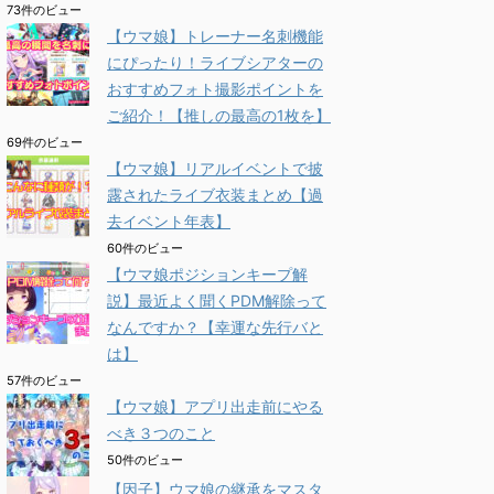
73件のビュー
【ウマ娘】トレーナー名刺機能
にぴったり！ライブシアターの
おすすめフォト撮影ポイントを
ご紹介！【推しの最高の1枚を】
69件のビュー
【ウマ娘】リアルイベントで披
露されたライブ衣装まとめ【過
去イベント年表】
60件のビュー
【ウマ娘ポジションキープ解
説】最近よく聞くPDM解除って
なんですか？【幸運な先行バと
は】
57件のビュー
【ウマ娘】アプリ出走前にやる
べき３つのこと
50件のビュー
【因子】ウマ娘の継承をマスタ