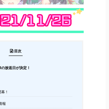
目次
.11の放送日が決定！
開幕！
情報