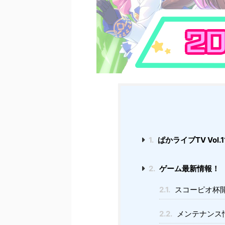
1.
ぱかライブTV Vol
2.
ゲーム最新情報！
2.1.
スコーピオ杯
2.2.
メンテナンス