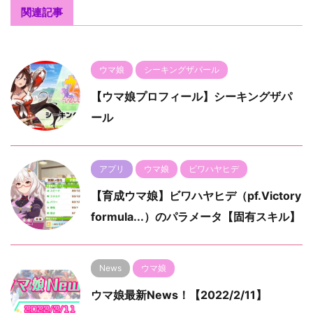
関連記事
ウマ娘
シーキングザパール
【ウマ娘プロフィール】シーキングザパ
ール
アプリ
ウマ娘
ビワハヤヒデ
【育成ウマ娘】ビワハヤヒデ（pf.Victory
formula...）のパラメータ【固有スキル】
News
ウマ娘
ウマ娘最新News！【2022/2/11】