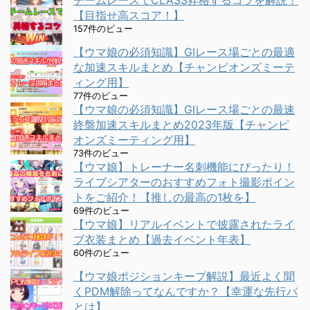
チームレースでCLASS昇格するコツを解説！
【目指せ高スコア！】
157件のビュー
【ウマ娘の必須知識】GⅠレース場ごとの最適
な加速スキルまとめ【チャンピオンズミーテ
ィング用】
77件のビュー
【ウマ娘の必須知識】GⅠレース場ごとの最速
終盤加速スキルまとめ2023年版【チャンピ
オンズミーティング用】
73件のビュー
【ウマ娘】トレーナー名刺機能にぴったり！
ライブシアターのおすすめフォト撮影ポイン
トをご紹介！【推しの最高の1枚を】
69件のビュー
【ウマ娘】リアルイベントで披露されたライ
ブ衣装まとめ【過去イベント年表】
60件のビュー
【ウマ娘ポジションキープ解説】最近よく聞
くPDM解除ってなんですか？【幸運な先行バ
とは】