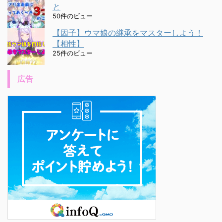
と
50件のビュー
【因子】ウマ娘の継承をマスターしよう！
【相性】
25件のビュー
広告