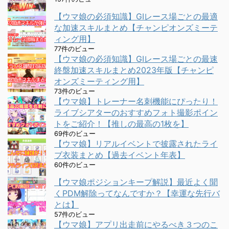
【ウマ娘の必須知識】GⅠレース場ごとの最適
な加速スキルまとめ【チャンピオンズミーテ
ィング用】
77件のビュー
【ウマ娘の必須知識】GⅠレース場ごとの最速
終盤加速スキルまとめ2023年版【チャンピ
オンズミーティング用】
73件のビュー
【ウマ娘】トレーナー名刺機能にぴったり！
ライブシアターのおすすめフォト撮影ポイン
トをご紹介！【推しの最高の1枚を】
69件のビュー
【ウマ娘】リアルイベントで披露されたライ
ブ衣装まとめ【過去イベント年表】
60件のビュー
【ウマ娘ポジションキープ解説】最近よく聞
くPDM解除ってなんですか？【幸運な先行バ
とは】
57件のビュー
【ウマ娘】アプリ出走前にやるべき３つのこ