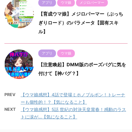
アプリ
ウマ娘
メジロパーマー
【育成ウマ娘】メジロパーマー（ぶっち
ぎりロード）のパラメータ【固有スキ
ル】
アプリ
ウマ娘
【注意喚起】DMM版のポーズバグに気を
付けて【神バグ？】
PREV
【ウマ娘感想】4話で登場ミホノブルボン！トレーナ
ーも個性的！？【気になること】
NEXT
【ウマ娘感想】5話 世紀の対決天皇賞春！感動のラス
トに涙が...【気になること】