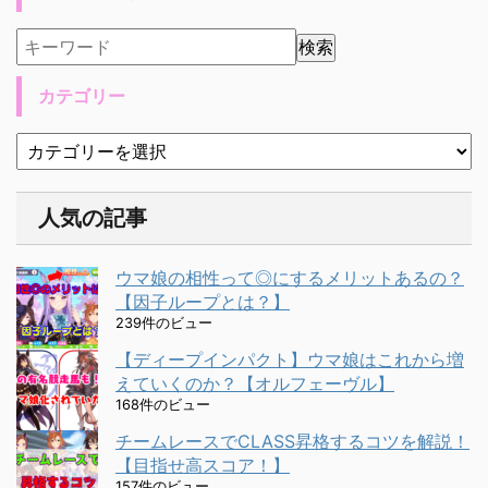
カテゴリー
人気の記事
ウマ娘の相性って◎にするメリットあるの？
【因子ループとは？】
239件のビュー
【ディープインパクト】ウマ娘はこれから増
えていくのか？【オルフェーヴル】
168件のビュー
チームレースでCLASS昇格するコツを解説！
【目指せ高スコア！】
157件のビュー