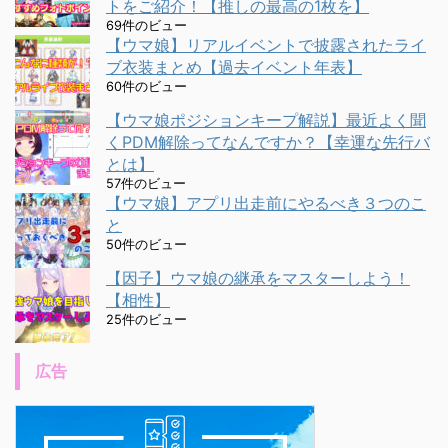
トをご紹介！【推しの最高の1枚を】
69件のビュー
【ウマ娘】リアルイベントで披露されたライ
ブ衣装まとめ【過去イベント年表】
60件のビュー
【ウマ娘ポジションキープ解説】最近よく聞
くPDM解除ってなんですか？【幸運な先行バ
とは】
57件のビュー
【ウマ娘】アプリ出走前にやるべき３つのこ
と
50件のビュー
【因子】ウマ娘の継承をマスターしよう！
【相性】
25件のビュー
広告