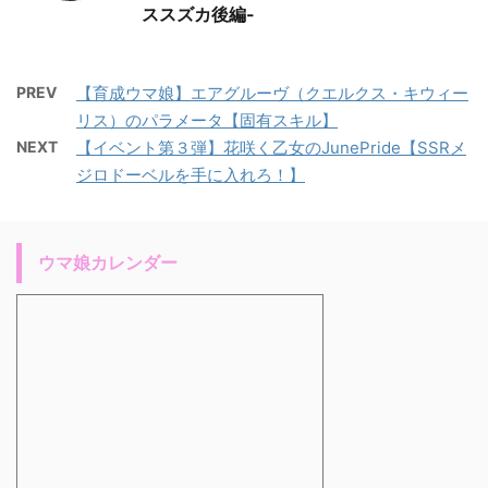
ススズカ後編-
PREV
【育成ウマ娘】エアグルーヴ（クエルクス・キウィー
リス）のパラメータ【固有スキル】
NEXT
【イベント第３弾】花咲く乙女のJunePride【SSRメ
ジロドーベルを手に入れろ！】
ウマ娘カレンダー