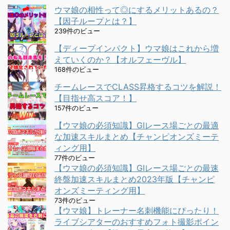
ウマ娘の相性って◎にするメリットあるの？
【因子ループとは？】
239件のビュー
【ディープインパクト】ウマ娘はこれから増
えていくのか？【オルフェーヴル】
168件のビュー
チームレースでCLASS昇格するコツを解説！
【目指せ高スコア！】
157件のビュー
【ウマ娘の必須知識】GⅠレース場ごとの最適
な加速スキルまとめ【チャンピオンズミーテ
ィング用】
77件のビュー
【ウマ娘の必須知識】GⅠレース場ごとの最速
終盤加速スキルまとめ2023年版【チャンピ
オンズミーティング用】
73件のビュー
【ウマ娘】トレーナー名刺機能にぴったり！
ライブシアターのおすすめフォト撮影ポイン