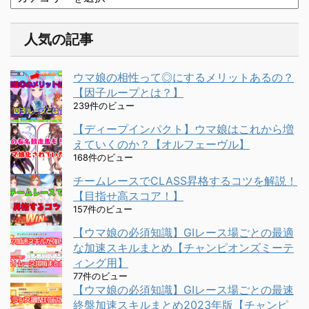
人気の記事
ウマ娘の相性って◎にするメリットあるの？
【因子ループとは？】
239件のビュー
【ディープインパクト】ウマ娘はこれから増
えていくのか？【オルフェーヴル】
168件のビュー
チームレースでCLASS昇格するコツを解説！
【目指せ高スコア！】
157件のビュー
【ウマ娘の必須知識】GⅠレース場ごとの最適
な加速スキルまとめ【チャンピオンズミーテ
ィング用】
77件のビュー
【ウマ娘の必須知識】GⅠレース場ごとの最速
終盤加速スキルまとめ2023年版【チャンピ