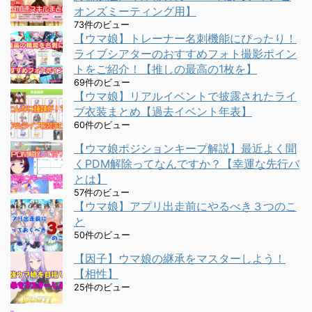
オンズミーティング用】
73件のビュー
【ウマ娘】トレーナー名刺機能にぴったり！
ライブシアターのおすすめフォト撮影ポイン
トをご紹介！【推しの最高の1枚を】
69件のビュー
【ウマ娘】リアルイベントで披露されたライ
ブ衣装まとめ【過去イベント年表】
60件のビュー
【ウマ娘ポジションキープ解説】最近よく聞
くPDM解除ってなんですか？【幸運な先行バ
とは】
57件のビュー
【ウマ娘】アプリ出走前にやるべき３つのこ
と
50件のビュー
【因子】ウマ娘の継承をマスターしよう！
【相性】
25件のビュー