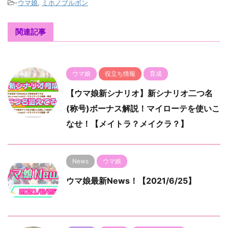
-
ウマ娘
,
ミホノブルボン
関連記事
ウマ娘
役立ち情報
育成
【ウマ娘新シナリオ】新シナリオ二つ名
(称号)ボーナス解説！マイローテを使いこ
なせ！【メイトラ？メイクラ？】
News
ウマ娘
ウマ娘最新News！【2021/6/25】