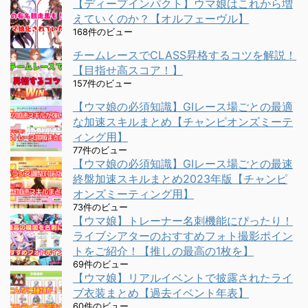
【ディープインパクト】ウマ娘はこれから増
えていくのか？【オルフェーヴル】
168件のビュー
チームレースでCLASS昇格するコツを解説！
【目指せ高スコア！】
157件のビュー
【ウマ娘の必須知識】GⅠレース場ごとの最適
な加速スキルまとめ【チャンピオンズミーテ
ィング用】
77件のビュー
【ウマ娘の必須知識】GⅠレース場ごとの最速
終盤加速スキルまとめ2023年版【チャンピ
オンズミーティング用】
73件のビュー
【ウマ娘】トレーナー名刺機能にぴったり！
ライブシアターのおすすめフォト撮影ポイン
トをご紹介！【推しの最高の1枚を】
69件のビュー
【ウマ娘】リアルイベントで披露されたライ
ブ衣装まとめ【過去イベント年表】
60件のビュー