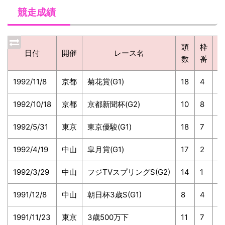
競走成績
頭
枠
日付
開催
レース名
数
番
1992/11/8
京都
菊花賞(G1)
18
4
7
1992/10/18
京都
京都新聞杯(G2)
10
8
1
1992/5/31
東京
東京優駿(G1)
18
7
1
1992/4/19
中山
皐月賞(G1)
17
2
4
1992/3/29
中山
フジTVスプリングS(G2)
14
1
1
1991/12/8
中山
朝日杯3歳S(G1)
8
4
4
1991/11/23
東京
3歳500万下
11
7
9