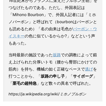
16世紀末からフランスに栄えたブルボン王朝」を
つなげたものである。ただし、外国表記は
「Mihono Bourbon」で、外国人記者には「ミホ
ノバーボン」と呼ばれて（bourbonはバーボンと
も読めるため）「名の由来は毛色が
バーボン・ウ
イスキー
の色に似ているからか?」などという声
もあった。
当時最新の施設であった
坂路
での調教によって鍛
え上げられた分厚いトモ（腰から臀部にかけての
筋肉）を持ち、機械の如く正確なペースで
逃げ
を
打つことから、「
坂路の申し子
」「
サイボーグ
」
「
栗毛の超特急
」など数々の異名で呼ばれた。
https://ja.wikipedia.org/wiki/ミホノブルボン