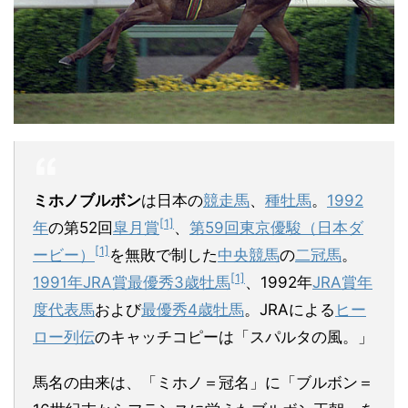
ミホノブルボン
は日本の
競走馬
、
種牡馬
。
1992
[1]
年
の第52回
皐月賞
、
第59回東京優駿（日本ダ
[1]
ービー）
を無敗で制した
中央競馬
の
二冠馬
。
[1]
1991年
JRA賞最優秀3歳牡馬
、1992年
JRA賞年
度代表馬
および
最優秀4歳牡馬
。JRAによる
ヒー
ロー列伝
のキャッチコピーは「スパルタの風。」
馬名の由来は、「ミホノ＝冠名」に「ブルボン＝