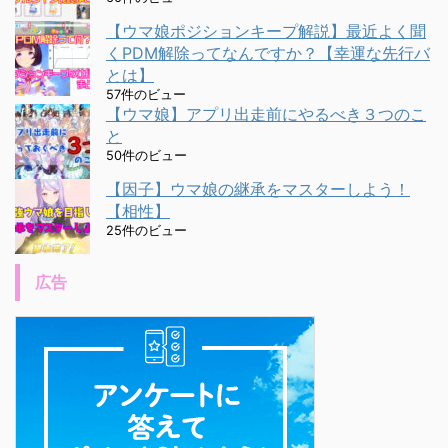
【ウマ娘ポジションキープ解説】最近よく聞
くPDM解除ってなんですか？【幸運な先行バ
とは】
57件のビュー
【ウマ娘】アプリ出走前にやるべき３つのこ
と
50件のビュー
【因子】ウマ娘の継承をマスターしよう！
【相性】
25件のビュー
広告