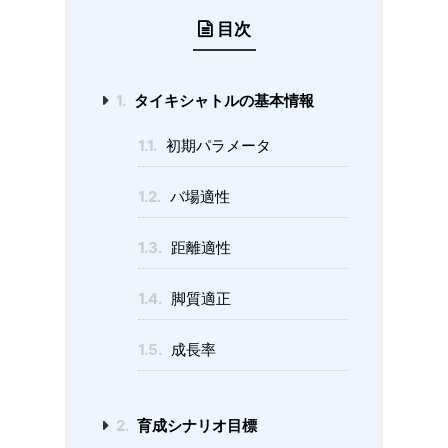
目次
1.
タイキシャトルの基本情報
1.1.
初期パラメータ
1.2.
バ場適性
1.3.
距離適性
1.4.
脚質適正
1.5.
成長率
2.
育成シナリオ目標