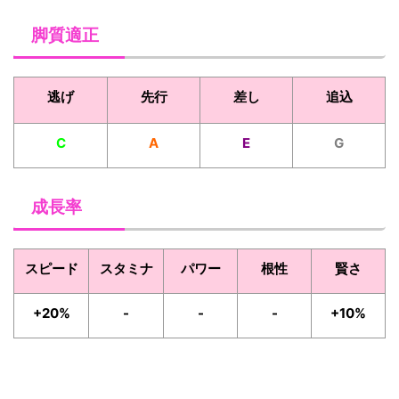
脚質適正
逃げ
先行
差し
追込
C
A
E
G
成長率
スピード
スタミナ
パワー
根性
賢さ
+20%
-
-
-
+10%