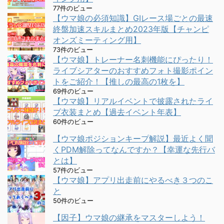
77件のビュー
【ウマ娘の必須知識】GⅠレース場ごとの最速
終盤加速スキルまとめ2023年版【チャンピ
オンズミーティング用】
73件のビュー
【ウマ娘】トレーナー名刺機能にぴったり！
ライブシアターのおすすめフォト撮影ポイン
トをご紹介！【推しの最高の1枚を】
69件のビュー
【ウマ娘】リアルイベントで披露されたライ
ブ衣装まとめ【過去イベント年表】
60件のビュー
【ウマ娘ポジションキープ解説】最近よく聞
くPDM解除ってなんですか？【幸運な先行バ
とは】
57件のビュー
【ウマ娘】アプリ出走前にやるべき３つのこ
と
50件のビュー
【因子】ウマ娘の継承をマスターしよう！