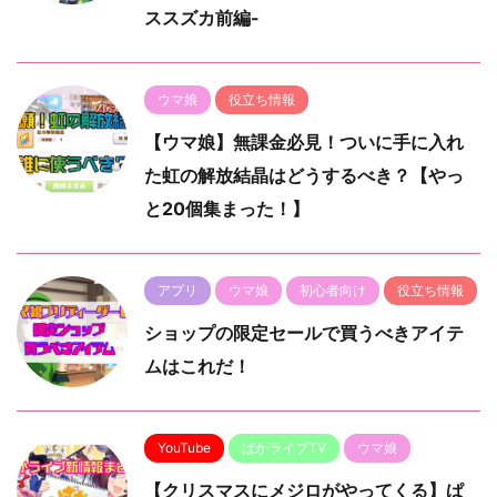
ススズカ前編-
ウマ娘
役立ち情報
【ウマ娘】無課金必見！ついに手に入れ
た虹の解放結晶はどうするべき？【やっ
と20個集まった！】
アプリ
ウマ娘
初心者向け
役立ち情報
ショップの限定セールで買うべきアイテ
ムはこれだ！
YouTube
ぱかライブTV
ウマ娘
【クリスマスにメジロがやってくる】ぱ