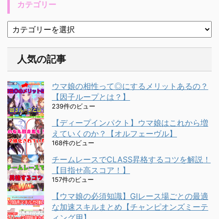
カテゴリー
人気の記事
ウマ娘の相性って◎にするメリットあるの？
【因子ループとは？】
239件のビュー
【ディープインパクト】ウマ娘はこれから増
えていくのか？【オルフェーヴル】
168件のビュー
チームレースでCLASS昇格するコツを解説！
【目指せ高スコア！】
157件のビュー
【ウマ娘の必須知識】GⅠレース場ごとの最適
な加速スキルまとめ【チャンピオンズミーテ
ィング用】