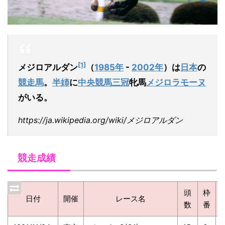
[1]
メジロアルダン
（
1985年
-
2002年
）は
日本
の
競走馬
。
半姉
に
中央競馬三冠
牝馬
メジロラモーヌ
がいる。
https://ja.wikipedia.org/wiki/メジロアルダン
競走成績
頭
枠
日付
開催
レース名
数
番