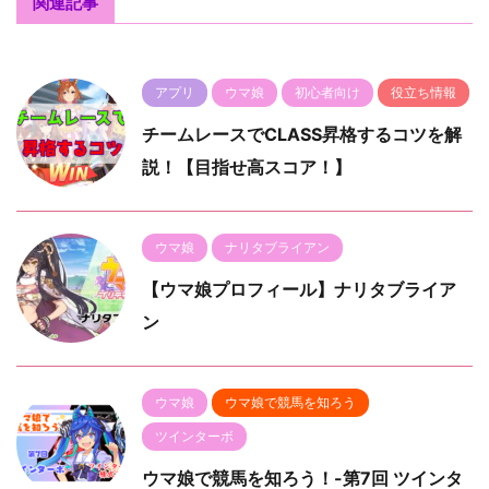
関連記事
アプリ
ウマ娘
初心者向け
役立ち情報
チームレースでCLASS昇格するコツを解
説！【目指せ高スコア！】
ウマ娘
ナリタブライアン
【ウマ娘プロフィール】ナリタブライア
ン
ウマ娘
ウマ娘で競馬を知ろう
ツインターボ
ウマ娘で競馬を知ろう！-第7回 ツインタ