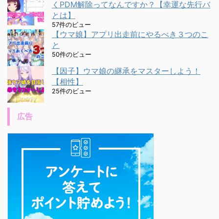
くPDM解除ってなんですか？【幸運な先行バ
とは】
57件のビュー
【ウマ娘】アプリ出走前にやるべき３つのこ
と
50件のビュー
【因子】ウマ娘の継承をマスターしよう！
【相性】
25件のビュー
広告