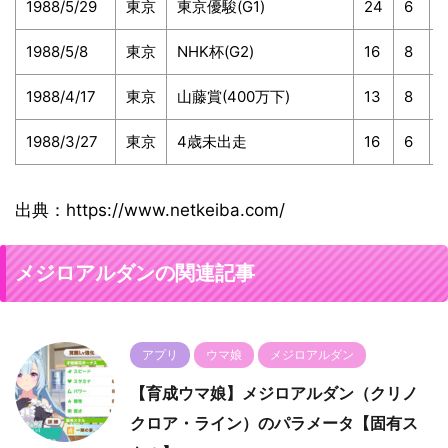
1988/5/29
東京
東京優駿(G1)
24
6
1
1988/5/8
東京
NHK杯(G2)
16
8
1
1988/4/17
東京
山藤賞(400万下)
13
8
1988/3/27
東京
4歳未出走
16
6
1
出典：https://www.netkeiba.com/
メジロアルダンの関連記事
アプリ
ウマ娘
メジロアルダン
【育成ウマ娘】メジロアルダン（クリノ
クロア・ライン）のパラメータ【固有ス