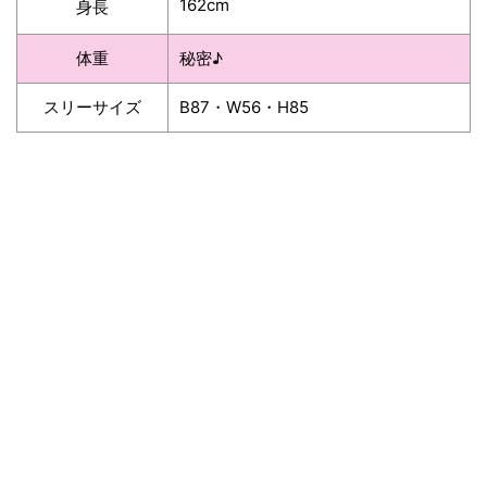
162cm
身長
体重
秘密♪
スリーサイズ
B87・W56・H85