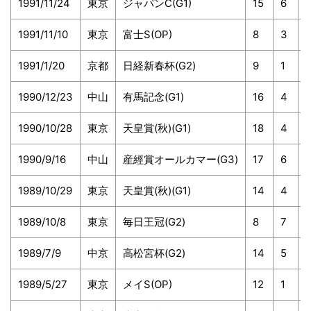
1991/11/24
東京
ジャパンC(G1)
15
6
1
1991/11/10
東京
富士S(OP)
8
3
1991/1/20
京都
日経新春杯(G2)
9
1
1
1990/12/23
中山
有馬記念(G1)
16
4
1990/10/28
東京
天皇賞(秋)(G1)
18
4
1990/9/16
中山
産經賞オールカマー(G3)
17
6
1
1989/10/29
東京
天皇賞(秋)(G1)
14
4
1989/10/8
東京
毎日王冠(G2)
8
7
1989/7/9
中京
高松宮杯(G2)
14
5
1989/5/27
東京
メイS(OP)
12
1
1