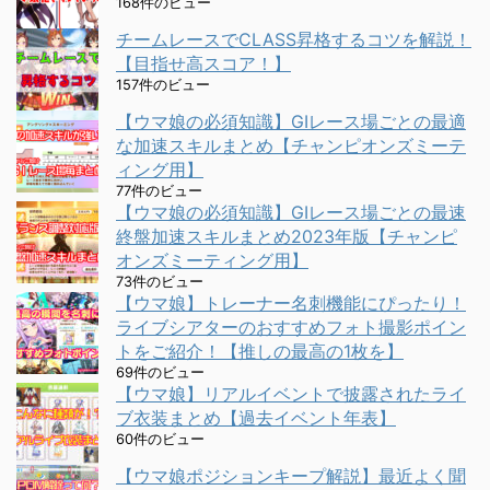
168件のビュー
チームレースでCLASS昇格するコツを解説！
【目指せ高スコア！】
157件のビュー
【ウマ娘の必須知識】GⅠレース場ごとの最適
な加速スキルまとめ【チャンピオンズミーテ
ィング用】
77件のビュー
【ウマ娘の必須知識】GⅠレース場ごとの最速
終盤加速スキルまとめ2023年版【チャンピ
オンズミーティング用】
73件のビュー
【ウマ娘】トレーナー名刺機能にぴったり！
ライブシアターのおすすめフォト撮影ポイン
トをご紹介！【推しの最高の1枚を】
69件のビュー
【ウマ娘】リアルイベントで披露されたライ
ブ衣装まとめ【過去イベント年表】
60件のビュー
【ウマ娘ポジションキープ解説】最近よく聞