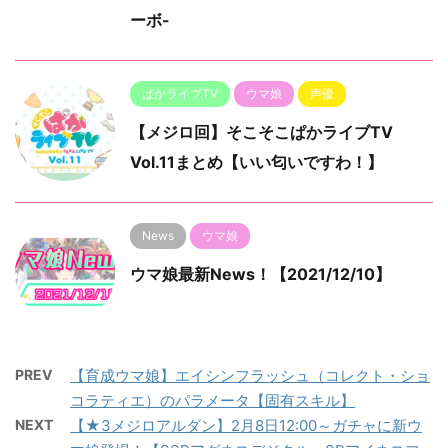
ーボ-
ぱかライブTV
ウマ娘
声優
【メジロ回】そこそこぱかライブTV
Vol.11まとめ【いい匂いですわ！】
News
ウマ娘
ウマ娘最新News！【2021/12/10】
PREV
【育成ウマ娘】エイシンフラッシュ（コレクト・ショ
コラティエ）のパラメータ【固有スキル】
NEXT
【★3メジロアルダン】2月8日12:00～ガチャに新ウ