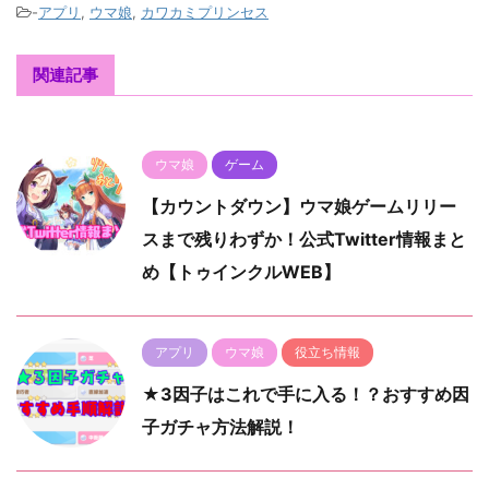
-
アプリ
,
ウマ娘
,
カワカミプリンセス
関連記事
ウマ娘
ゲーム
【カウントダウン】ウマ娘ゲームリリー
スまで残りわずか！公式Twitter情報まと
め【トゥインクルWEB】
アプリ
ウマ娘
役立ち情報
★3因子はこれで手に入る！？おすすめ因
子ガチャ方法解説！