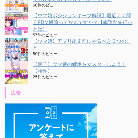
60件のビュー
【ウマ娘ポジションキープ解説】最近よく聞
くPDM解除ってなんですか？【幸運な先行バ
とは】
57件のビュー
【ウマ娘】アプリ出走前にやるべき３つのこ
と
50件のビュー
【因子】ウマ娘の継承をマスターしよう！
【相性】
25件のビュー
広告