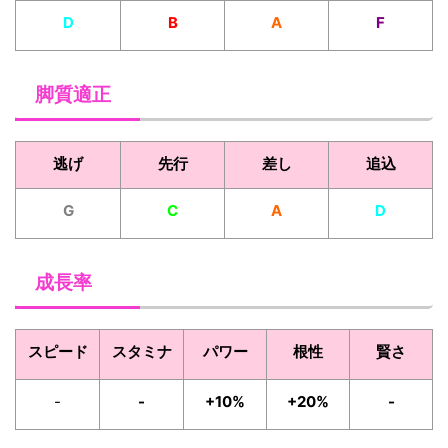
D
B
A
F
脚質適正
逃げ
先行
差し
追込
G
C
A
D
成長率
スピード
スタミナ
パワー
根性
賢さ
-
-
+10%
+20%
-