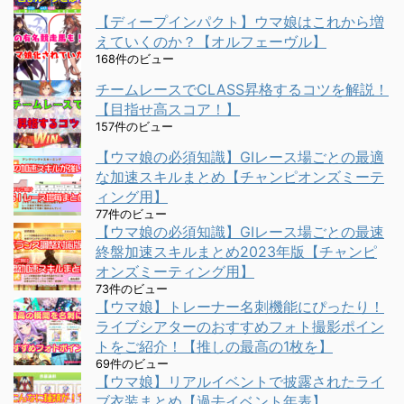
【ディープインパクト】ウマ娘はこれから増
えていくのか？【オルフェーヴル】
168件のビュー
チームレースでCLASS昇格するコツを解説！
【目指せ高スコア！】
157件のビュー
【ウマ娘の必須知識】GⅠレース場ごとの最適
な加速スキルまとめ【チャンピオンズミーテ
ィング用】
77件のビュー
【ウマ娘の必須知識】GⅠレース場ごとの最速
終盤加速スキルまとめ2023年版【チャンピ
オンズミーティング用】
73件のビュー
【ウマ娘】トレーナー名刺機能にぴったり！
ライブシアターのおすすめフォト撮影ポイン
トをご紹介！【推しの最高の1枚を】
69件のビュー
【ウマ娘】リアルイベントで披露されたライ
ブ衣装まとめ【過去イベント年表】