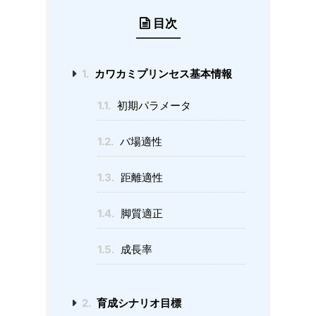
目次
1.
カワカミプリンセス基本情報
1.1.
初期パラメータ
1.2.
バ場適性
1.3.
距離適性
1.4.
脚質適正
1.5.
成長率
2.
育成シナリオ目標