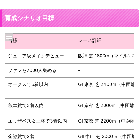
育成シナリオ目標
目標
レース詳細
ジュニア級メイクデビュー
阪神 芝 1600m（マイル）右
ファンを7000人集める
-
オークスで5着以内
GⅠ 東京 芝 2400ｍ（中距離
秋華賞で3着以内
GⅠ 京都 芝 2000m（中距離
エリザベス女王杯で3着以内
GⅠ 京都 芝 2200ｍ（中距離
金鯱賞で3着
GⅡ 中山 芝 2000ｍ（中距離