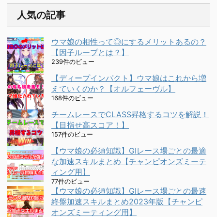
人気の記事
ウマ娘の相性って◎にするメリットあるの？
【因子ループとは？】
239件のビュー
【ディープインパクト】ウマ娘はこれから増
えていくのか？【オルフェーヴル】
168件のビュー
チームレースでCLASS昇格するコツを解説！
【目指せ高スコア！】
157件のビュー
【ウマ娘の必須知識】GⅠレース場ごとの最適
な加速スキルまとめ【チャンピオンズミーテ
ィング用】
77件のビュー
【ウマ娘の必須知識】GⅠレース場ごとの最速
終盤加速スキルまとめ2023年版【チャンピ
オンズミーティング用】