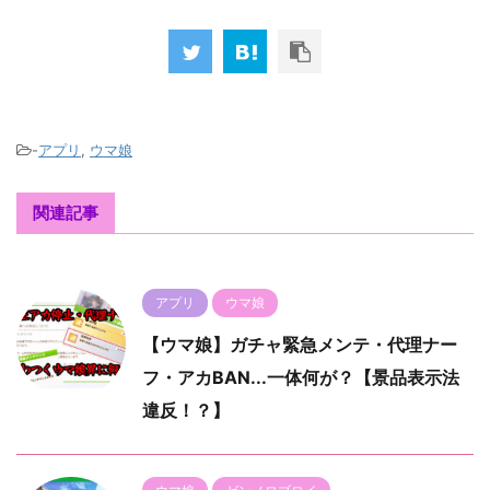
-
アプリ
,
ウマ娘
関連記事
アプリ
ウマ娘
【ウマ娘】ガチャ緊急メンテ・代理ナー
フ・アカBAN...一体何が？【景品表示法
違反！？】