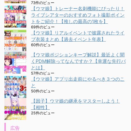
73件のビュー
【ウマ娘】トレーナー名刺機能にぴったり！
ライブシアターのおすすめフォト撮影ポイン
トをご紹介！【推しの最高の1枚を】
69件のビュー
【ウマ娘】リアルイベントで披露されたライ
ブ衣装まとめ【過去イベント年表】
60件のビュー
【ウマ娘ポジションキープ解説】最近よく聞
くPDM解除ってなんですか？【幸運な先行バ
とは】
57件のビュー
【ウマ娘】アプリ出走前にやるべき３つのこ
と
50件のビュー
【因子】ウマ娘の継承をマスターしよう！
【相性】
25件のビュー
広告