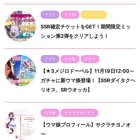
アプリ
ウマ娘
ミッション
SSR確定チケットをGET！期間限定ミッ
ション第2弾をクリアしよう！
アプリ
ウマ娘
ガチャ
【★3メジロドーベル】11月19日12:00～
ガチャに新ウマ娘登場！【SSRダイタクヘ
リオス、SRウオッカ】
ウマ娘
サクラチヨノオー
【ウマ娘プロフィール】サクラチヨノオ
ー