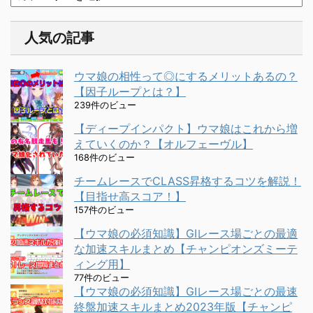
人気の記事
ウマ娘の相性って◎にするメリットあるの？
【因子ループとは？】
239件のビュー
【ディープインパクト】ウマ娘はこれから増
えていくのか？【オルフェーヴル】
168件のビュー
チームレースでCLASS昇格するコツを解説！
【目指せ高スコア！】
157件のビュー
【ウマ娘の必須知識】GⅠレース場ごとの最適
な加速スキルまとめ【チャンピオンズミーテ
ィング用】
77件のビュー
【ウマ娘の必須知識】GⅠレース場ごとの最速
終盤加速スキルまとめ2023年版【チャンピ