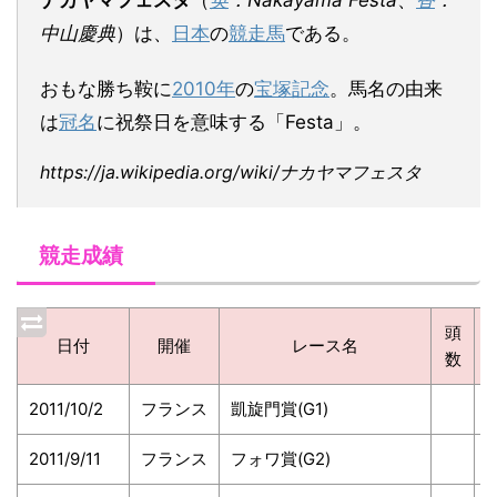
ナカヤマフェスタ
（
英
：Nakayama Festa
、
香
：
中山慶典
）は、
日本
の
競走馬
である。
おもな勝ち鞍に
2010年
の
宝塚記念
。馬名の由来
は
冠名
に祝祭日を意味する「Festa」。
https://ja.wikipedia.org/wiki/ナカヤマフェスタ
競走成績
頭
日付
開催
レース名
数
2011/10/2
フランス
凱旋門賞(G1)
2011/9/11
フランス
フォワ賞(G2)