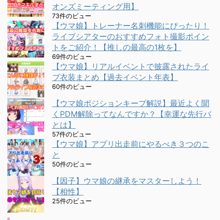
オンズミーティング用】
73件のビュー
【ウマ娘】トレーナー名刺機能にぴったり！
ライブシアターのおすすめフォト撮影ポイン
トをご紹介！【推しの最高の1枚を】
69件のビュー
【ウマ娘】リアルイベントで披露されたライ
ブ衣装まとめ【過去イベント年表】
60件のビュー
【ウマ娘ポジションキープ解説】最近よく聞
くPDM解除ってなんですか？【幸運な先行バ
とは】
57件のビュー
【ウマ娘】アプリ出走前にやるべき３つのこ
と
50件のビュー
【因子】ウマ娘の継承をマスターしよう！
【相性】
25件のビュー