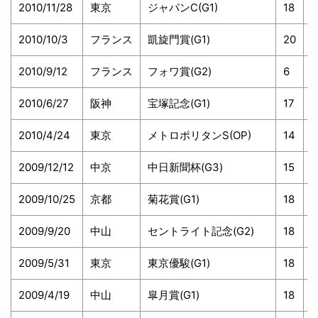
2010/11/28
東京
ジャパンC(G1)
18
6
2010/10/3
フランス
凱旋門賞(G1)
20
2010/9/12
フランス
フォワ賞(G2)
6
2010/6/27
阪神
宝塚記念(G1)
17
8
2010/4/24
東京
メトロポリタンS(OP)
14
6
2009/12/12
中京
中日新聞杯(G3)
15
6
2009/10/25
京都
菊花賞(G1)
18
8
2009/9/20
中山
セントライト記念(G2)
18
8
2009/5/31
東京
東京優駿(G1)
18
4
2009/4/19
中山
皐月賞(G1)
18
4