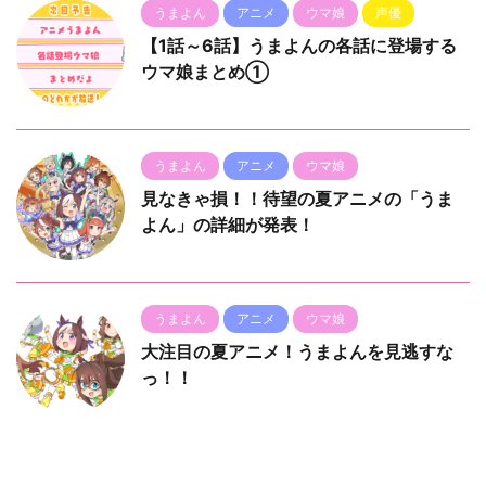
うまよん
アニメ
ウマ娘
声優
【1話～6話】うまよんの各話に登場する
ウマ娘まとめ①
うまよん
アニメ
ウマ娘
見なきゃ損！！待望の夏アニメの「うま
よん」の詳細が発表！
うまよん
アニメ
ウマ娘
大注目の夏アニメ！うまよんを見逃すな
っ！！