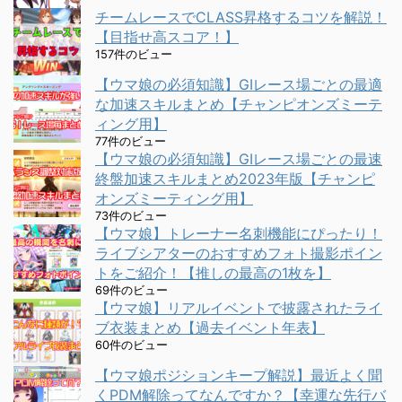
チームレースでCLASS昇格するコツを解説！
【目指せ高スコア！】
157件のビュー
【ウマ娘の必須知識】GⅠレース場ごとの最適
な加速スキルまとめ【チャンピオンズミーテ
ィング用】
77件のビュー
【ウマ娘の必須知識】GⅠレース場ごとの最速
終盤加速スキルまとめ2023年版【チャンピ
オンズミーティング用】
73件のビュー
【ウマ娘】トレーナー名刺機能にぴったり！
ライブシアターのおすすめフォト撮影ポイン
トをご紹介！【推しの最高の1枚を】
69件のビュー
【ウマ娘】リアルイベントで披露されたライ
ブ衣装まとめ【過去イベント年表】
60件のビュー
【ウマ娘ポジションキープ解説】最近よく聞
くPDM解除ってなんですか？【幸運な先行バ