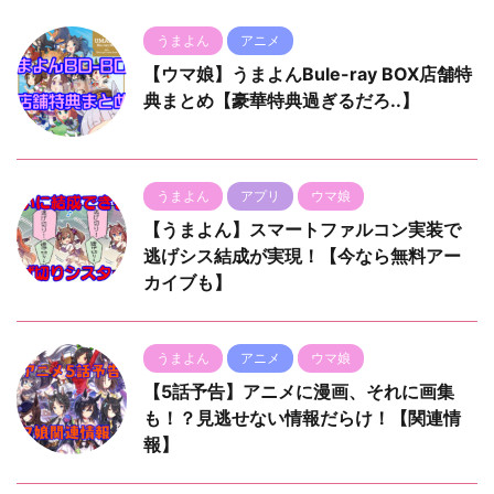
うまよん
アニメ
【ウマ娘】うまよんBule-ray BOX店舗特
典まとめ【豪華特典過ぎるだろ..】
うまよん
アプリ
ウマ娘
【うまよん】スマートファルコン実装で
逃げシス結成が実現！【今なら無料アー
カイブも】
うまよん
アニメ
ウマ娘
【5話予告】アニメに漫画、それに画集
も！？見逃せない情報だらけ！【関連情
報】