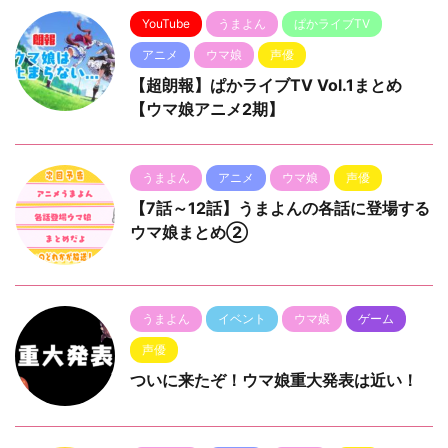
YouTube
うまよん
ぱかライブTV
アニメ
ウマ娘
声優
【超朗報】ぱかライブTV Vol.1まとめ
【ウマ娘アニメ2期】
うまよん
アニメ
ウマ娘
声優
【7話～12話】うまよんの各話に登場する
ウマ娘まとめ②
うまよん
イベント
ウマ娘
ゲーム
声優
ついに来たぞ！ウマ娘重大発表は近い！