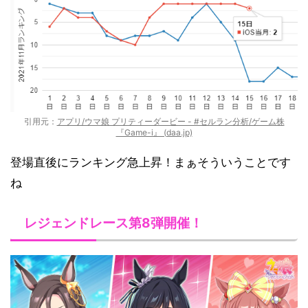
引用元：
アプリ/ウマ娘 プリティーダービー - #セルラン分析/ゲーム株
『Game-i』 (daa.jp)
登場直後にランキング急上昇！まぁそういうことです
ね
レジェンドレース第8弾開催！