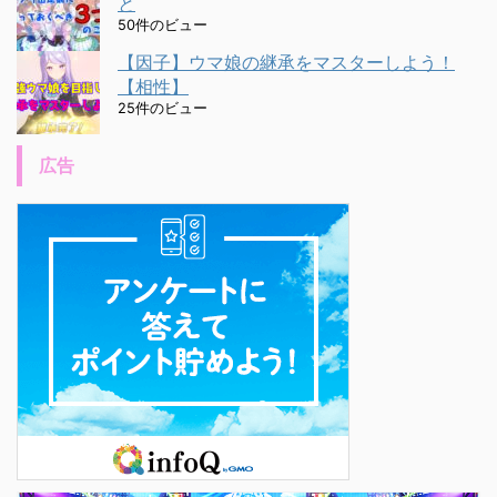
と
50件のビュー
【因子】ウマ娘の継承をマスターしよう！
【相性】
25件のビュー
広告