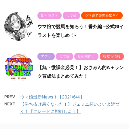
GⅠイラスト
ウマ娘
ウマ娘で競馬を知ろう
ウマ娘で競馬を知ろう！番外編 -公式GⅠイ
ラストを楽しめ！-
アプリ
ウマ娘
初心者向け
役立ち情報
【無・微課金必見！】おさみん的A＋ラン
ク育成法まとめてみた！
PREV
ウマ娘最新News！【2021/6/4】
NEXT
【勝ち抜け易くなった！】ジェミニ杯いよいよ近づ
く！【グレードに挑戦しよう】