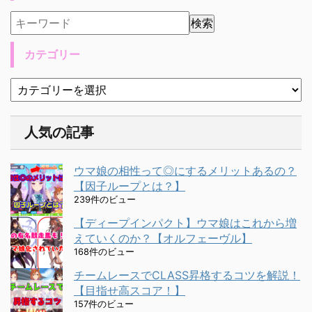
カテゴリー
人気の記事
ウマ娘の相性って◎にするメリットあるの？
【因子ループとは？】
239件のビュー
【ディープインパクト】ウマ娘はこれから増
えていくのか？【オルフェーヴル】
168件のビュー
チームレースでCLASS昇格するコツを解説！
【目指せ高スコア！】
157件のビュー