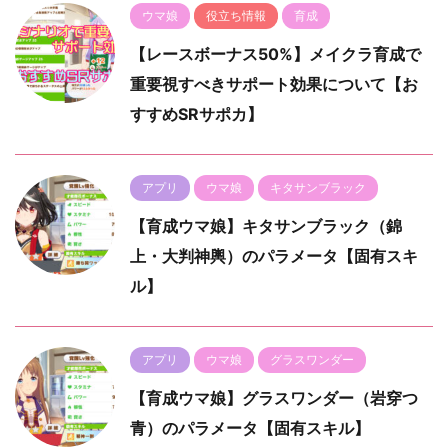
ウマ娘
役立ち情報
育成
【レースボーナス50%】メイクラ育成で
重要視すべきサポート効果について【お
すすめSRサポカ】
アプリ
ウマ娘
キタサンブラック
【育成ウマ娘】キタサンブラック（錦
上・大判神輿）のパラメータ【固有スキ
ル】
アプリ
ウマ娘
グラスワンダー
【育成ウマ娘】グラスワンダー（岩穿つ
青）のパラメータ【固有スキル】