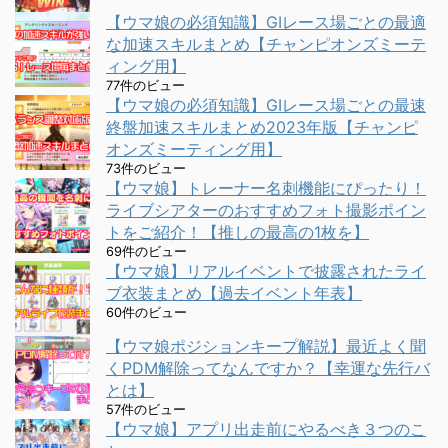
【ウマ娘の必須知識】GⅠレース場ごとの最適
な加速スキルまとめ【チャンピオンズミーテ
ィング用】
77件のビュー
【ウマ娘の必須知識】GⅠレース場ごとの最速
終盤加速スキルまとめ2023年版【チャンピ
オンズミーティング用】
73件のビュー
【ウマ娘】トレーナー名刺機能にぴったり！
ライブシアターのおすすめフォト撮影ポイン
トをご紹介！【推しの最高の1枚を】
69件のビュー
【ウマ娘】リアルイベントで披露されたライ
ブ衣装まとめ【過去イベント年表】
60件のビュー
【ウマ娘ポジションキープ解説】最近よく聞
くPDM解除ってなんですか？【幸運な先行バ
とは】
57件のビュー
【ウマ娘】アプリ出走前にやるべき３つのこ