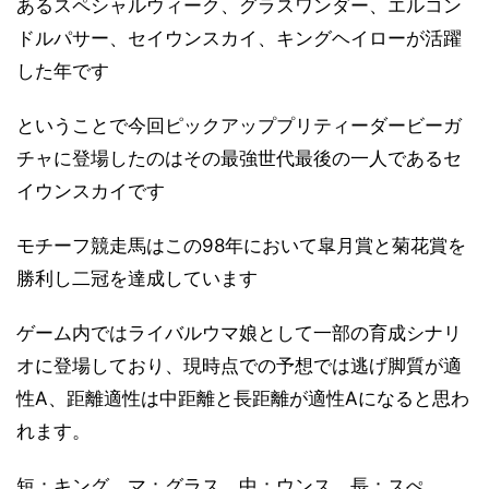
あるスペシャルウィーク、グラスワンダー、エルコン
ドルパサー、セイウンスカイ、キングヘイローが活躍
した年です
ということで今回ピックアッププリティーダービーガ
チャに登場したのはその最強世代最後の一人であるセ
イウンスカイです
モチーフ競走馬はこの98年において皐月賞と菊花賞を
勝利し二冠を達成しています
ゲーム内ではライバルウマ娘として一部の育成シナリ
オに登場しており、現時点での予想では逃げ脚質が適
性A、距離適性は中距離と長距離が適性Aになると思わ
れます。
短：キング、マ：グラス、中：ウンス、長：スぺ、