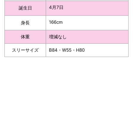
4月7日
誕生日
166cm
身長
体重
増減なし
スリーサイズ
B84・W55・H80