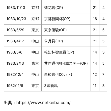
1983/11/13
京都
菊花賞(OP)
21
4
1983/10/23
京都
京都新聞杯(OP)
16
4
1983/5/29
東京
東京優駿(OP)
21
5
1983/4/17
中山
皐月賞(OP)
21
5
1983/3/6
中山
報知杯弥生賞(OP)
14
3
1983/2/13
東京
共同通信杯4歳ステー(OP)
14
5
1982/12/4
中山
黒松賞(400万下)
12
7
1982/11/6
東京
3歳新馬
11
8
出典：https://www.netkeiba.com/