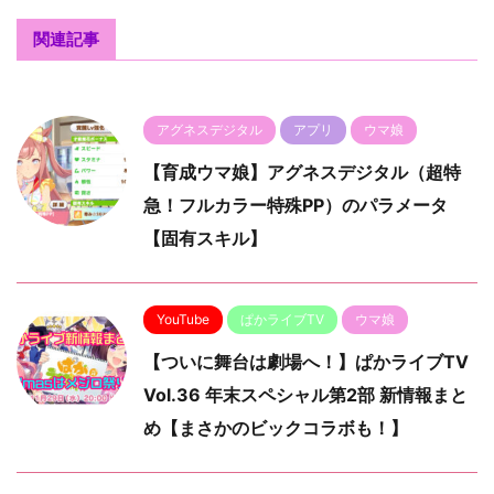
関連記事
アグネスデジタル
アプリ
ウマ娘
【育成ウマ娘】アグネスデジタル（超特
急！フルカラー特殊PP）のパラメータ
【固有スキル】
YouTube
ぱかライブTV
ウマ娘
【ついに舞台は劇場へ！】ぱかライブTV
Vol.36 年末スペシャル第2部 新情報まと
め【まさかのビックコラボも！】