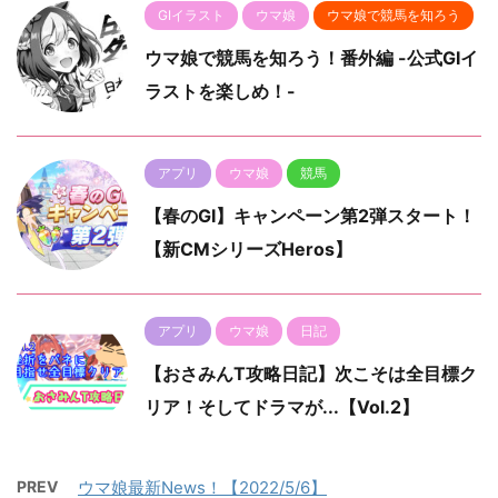
GⅠイラスト
ウマ娘
ウマ娘で競馬を知ろう
ウマ娘で競馬を知ろう！番外編 -公式GⅠイ
ラストを楽しめ！-
アプリ
ウマ娘
競馬
【春のGⅠ】キャンペーン第2弾スタート！
【新CMシリーズHeros】
アプリ
ウマ娘
日記
【おさみんT攻略日記】次こそは全目標ク
リア！そしてドラマが...【Vol.2】
PREV
ウマ娘最新News！【2022/5/6】