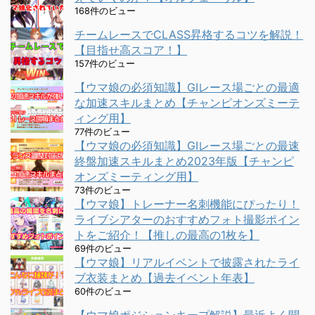
168件のビュー
チームレースでCLASS昇格するコツを解説！
【目指せ高スコア！】
157件のビュー
【ウマ娘の必須知識】GⅠレース場ごとの最適
な加速スキルまとめ【チャンピオンズミーテ
ィング用】
77件のビュー
【ウマ娘の必須知識】GⅠレース場ごとの最速
終盤加速スキルまとめ2023年版【チャンピ
オンズミーティング用】
73件のビュー
【ウマ娘】トレーナー名刺機能にぴったり！
ライブシアターのおすすめフォト撮影ポイン
トをご紹介！【推しの最高の1枚を】
69件のビュー
【ウマ娘】リアルイベントで披露されたライ
ブ衣装まとめ【過去イベント年表】
60件のビュー