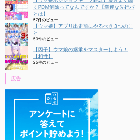
【ウマ娘ポジションキープ解説】最近よく聞
くPDM解除ってなんですか？【幸運な先行バ
とは】
57件のビュー
【ウマ娘】アプリ出走前にやるべき３つのこ
と
50件のビュー
【因子】ウマ娘の継承をマスターしよう！
【相性】
25件のビュー
広告