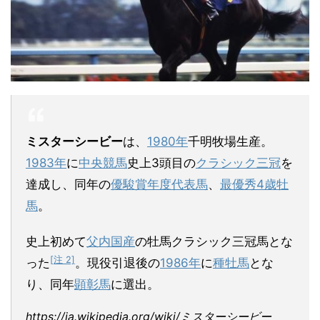
ミスターシービー
は、
1980年
千明牧場生産。
1983年
に
中央競馬
史上3頭目の
クラシック三冠
を
達成し、同年の
優駿賞年度代表馬
、
最優秀4歳牡
馬
。
史上初めて
父内国産
の牡馬クラシック三冠馬とな
[注 2]
った
。現役引退後の
1986年
に
種牡馬
とな
り、同年
顕彰馬
に選出。
https://ja.wikipedia.org/wiki/ミスターシービー