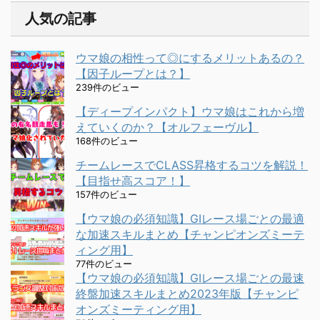
人気の記事
ウマ娘の相性って◎にするメリットあるの？
【因子ループとは？】
239件のビュー
【ディープインパクト】ウマ娘はこれから増
えていくのか？【オルフェーヴル】
168件のビュー
チームレースでCLASS昇格するコツを解説！
【目指せ高スコア！】
157件のビュー
【ウマ娘の必須知識】GⅠレース場ごとの最適
な加速スキルまとめ【チャンピオンズミーテ
ィング用】
77件のビュー
【ウマ娘の必須知識】GⅠレース場ごとの最速
終盤加速スキルまとめ2023年版【チャンピ
オンズミーティング用】