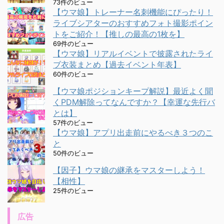
73件のビュー
【ウマ娘】トレーナー名刺機能にぴったり！
ライブシアターのおすすめフォト撮影ポイン
トをご紹介！【推しの最高の1枚を】
69件のビュー
【ウマ娘】リアルイベントで披露されたライ
ブ衣装まとめ【過去イベント年表】
60件のビュー
【ウマ娘ポジションキープ解説】最近よく聞
くPDM解除ってなんですか？【幸運な先行バ
とは】
57件のビュー
【ウマ娘】アプリ出走前にやるべき３つのこ
と
50件のビュー
【因子】ウマ娘の継承をマスターしよう！
【相性】
25件のビュー
広告