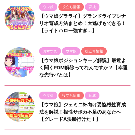
ウマ娘
役立ち情報
育成
【ウマ娘グラライ】グランドライブシナ
リオ育成方法まとめ！大逃げもできる！
【ライトハロー強すぎ...】
おすすめ
ウマ娘
役立ち情報
【ウマ娘ポジションキープ解説】最近よ
く聞くPDM解除ってなんですか？【幸運
な先行バとは】
ウマ娘
役立ち情報
育成
【ウマ娘】ジェミニ杯向け妥協根性育成
法を解説！根性サポカ不足のあなたへ
【グレードA決勝行けた！】