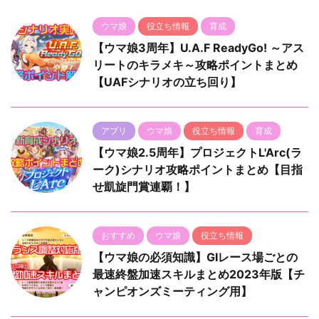
ウマ娘
役立ち情報
育成
【ウマ娘3周年】U.A.F ReadyGo! ～アス
リートのキラメキ～攻略ポイントまとめ
【UAFシナリオの立ち回り】
アプリ
ウマ娘
役立ち情報
育成
【ウマ娘2.5周年】プロジェクトL'Arc(ラ
ーク)シナリオ攻略ポイントまとめ【目指
せ凱旋門賞連覇！】
おすすめ
ウマ娘
役立ち情報
【ウマ娘の必須知識】GⅠレース場ごとの
最速終盤加速スキルまとめ2023年版【チ
ャンピオンズミーティング用】