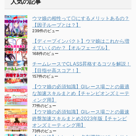
人気の記事
ウマ娘の相性って◎にするメリットあるの？
【因子ループとは？】
239件のビュー
【ディープインパクト】ウマ娘はこれから増
えていくのか？【オルフェーヴル】
168件のビュー
チームレースでCLASS昇格するコツを解説！
【目指せ高スコア！】
157件のビュー
【ウマ娘の必須知識】GⅠレース場ごとの最適
な加速スキルまとめ【チャンピオンズミーテ
ィング用】
77件のビュー
【ウマ娘の必須知識】GⅠレース場ごとの最速
終盤加速スキルまとめ2023年版【チャンピ
オンズミーティング用】
73件のビュー