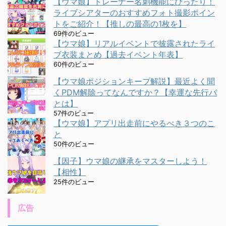
【ウマ娘】トレーナー名刺機能にぴったり！
ライブシアターのおすすめフォト撮影ポイン
トをご紹介！【推しの最高の1枚を】
69件のビュー
【ウマ娘】リアルイベントで披露されたライ
ブ衣装まとめ【過去イベント年表】
60件のビュー
【ウマ娘ポジションキープ解説】最近よく聞
くPDM解除ってなんですか？【幸運な先行バ
とは】
57件のビュー
【ウマ娘】アプリ出走前にやるべき３つのこ
と
50件のビュー
【因子】ウマ娘の継承をマスターしよう！
【相性】
25件のビュー
広告