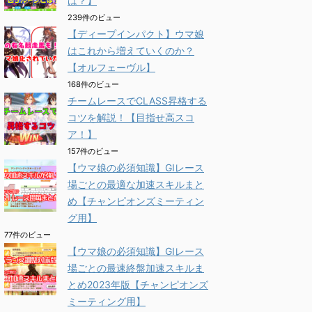
は？】
239件のビュー
【ディープインパクト】ウマ娘
はこれから増えていくのか？
【オルフェーヴル】
168件のビュー
チームレースでCLASS昇格する
コツを解説！【目指せ高スコ
ア！】
157件のビュー
【ウマ娘の必須知識】GⅠレース
場ごとの最適な加速スキルまと
め【チャンピオンズミーティン
グ用】
77件のビュー
【ウマ娘の必須知識】GⅠレース
場ごとの最速終盤加速スキルま
とめ2023年版【チャンピオンズ
ミーティング用】