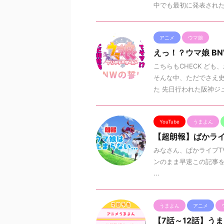
中でも最初に発表されたア
アニメ
ウマ娘
えっ！？ウマ娘 B
こちらもCHECK ど
そんな中、ただでさえ
た 先日行われた阪神ジュベ
YouTube
うまよん
【超朗報】ぱかライブ
みなさん、ぱかライブTV
ンのまま早速この記事を
...
うまよん
アニメ
【7話～12話】う