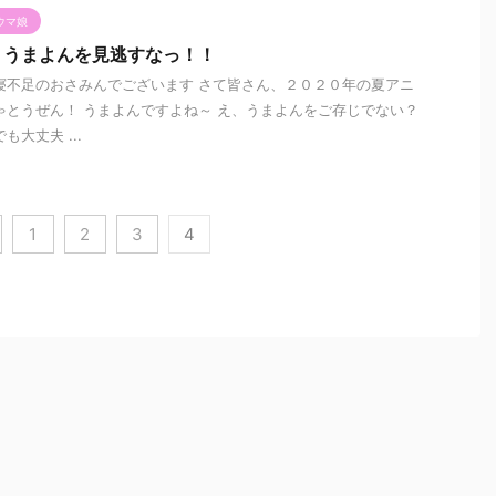
ウマ娘
！うまよんを見逃すなっ！！
寝不足のおさみんでございます さて皆さん、２０２０年の夏アニ
ゃとうぜん！ うまよんですよね～ え、うまよんをご存じでない？
大丈夫 ...
1
2
3
4