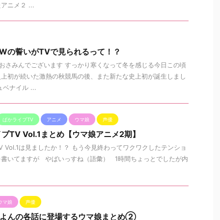
ニメ２ ...
NWの誓いがTVで見られるって！？
も、おさみんでございます すっかり寒くなって冬を感じる今日この頃
史上初が続いた激熱の秋競馬の後、また新たな史上初が誕生しまし
ナイル ...
ぱかライブTV
アニメ
ウマ娘
声優
TV Vol.1まとめ【ウマ娘アニメ2期】
 Vol.1は見ましたか！？ もう今見終わってワクワクしたテンショ
書いてますが やばいっすね（語彙） 1時間ちょっとでしたが内
ウマ娘
声優
まよんの各話に登場するウマ娘まとめ②