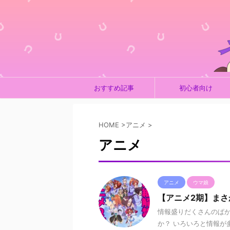
おすすめ記事
初心者向け
HOME
>
アニメ
>
アニメ
アニメ
ウマ娘
【アニメ2期】ま
情報盛りだくさんのぱかラ
か？ いろいろと情報が