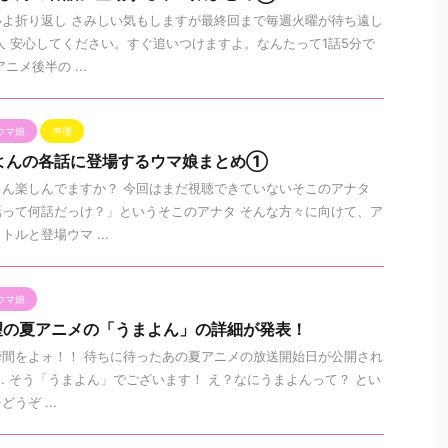
よ折り返し さみしい気もしますが最終回まで毎週火曜が待ち遠し
人 安心してください。すぐ追いつけますよ。なんたって1話5分で
ニメ後半の ...
ウマ娘
声優
まよんの各話に登場するウマ娘まとめ①
ん楽しんでますか？ 今回はまだ視聴できていないそこのアナタ
って何話だっけ？」というそこのアナタ そんな方々に向けて、ア
ルと登場ウマ ...
ウマ娘
望の夏アニメの「うまよん」の詳細が発表！
間をよォ！！ 待ちに待ったあの夏アニメの放送開始日が公開され
.. そう「うまよん」でございます！ え？なにうまよんって？ とい
うぞ ...