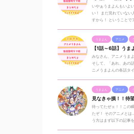
いやぁうまよんもいよい
い！ まだ見れていない
すから！ ということでア
うまよん
アニメ
【1話～6話】う
みなさん、アニメうまよ
そして、「あれ、あの話
ニメうまよんの各話タイト
うまよん
アニメ
見なきゃ損！！待
待ってたぜェ！！この瞬
たぞ！ そのアニメとは.
う方はまず以下の記事をど