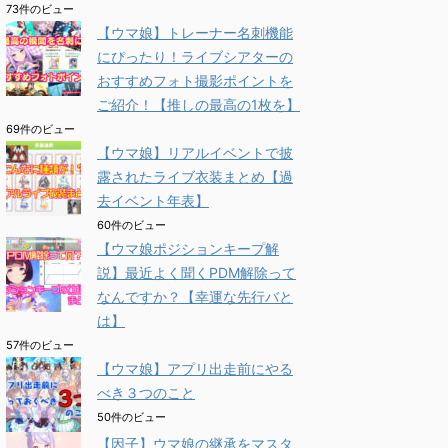
73件のビュー
【ウマ娘】トレーナー名刺機能
にぴったり！ライブシアターの
おすすめフォト撮影ポイントを
ご紹介！【推しの最高の1枚を】
69件のビュー
【ウマ娘】リアルイベントで披
露されたライブ衣装まとめ【過
去イベント年表】
60件のビュー
【ウマ娘ポジションキープ解
説】最近よく聞くPDM解除って
なんですか？【幸運な先行バと
は】
57件のビュー
【ウマ娘】アプリ出走前にやる
べき３つのこと
50件のビュー
【因子】ウマ娘の継承をマスタ