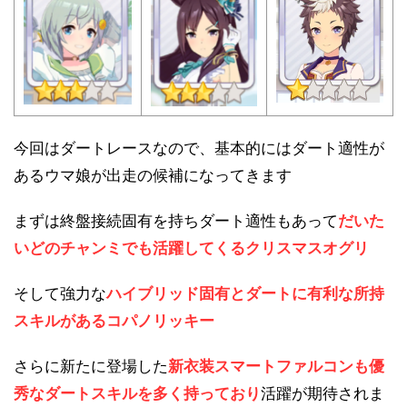
今回はダートレースなので、基本的にはダート適性が
あるウマ娘が出走の候補になってきます
まずは終盤接続固有を持ちダート適性もあって
だいた
いどのチャンミでも活躍してくるクリスマスオグリ
そして強力な
ハイブリッド固有とダートに有利な所持
スキルがあるコパノリッキー
さらに新たに登場した
新衣装スマートファルコンも優
秀なダートスキルを多く持っており
活躍が期待されま