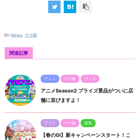
-
News
,
ウマ娘
関連記事
アニメ
ウマ娘
グッズ
アニメSeason2 プライズ景品がついに店
舗に並びますよ！
アプリ
ウマ娘
競馬
【春のGⅠ】新キャンペーンスタート！こ