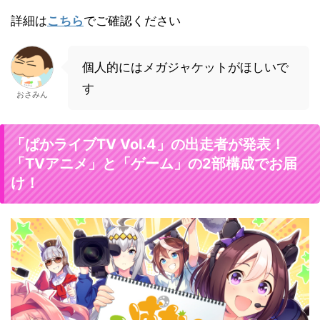
詳細は
こちら
でご確認ください
個人的にはメガジャケットがほしいで
す
おさみん
「ぱかライブTV Vol.4」の出走者が発表！
「TVアニメ」と「ゲーム」の2部構成でお届
け！