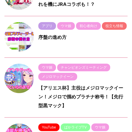
れを機にJRAコラボも！？
アプリ
ウマ娘
初心者向け
役立ち情報
序盤の進め方
ウマ娘
チャンピオンズミーティング
メジロマックイーン
【アリエス杯】主役はメジロマックイー
ン！メジロで掴めプラチナ称号！【先行
型黒マック】
YouTube
ぱかライブTV
ウマ娘