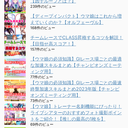
【因子ループとは？】
239件のビュー
【ディープインパクト】ウマ娘はこれから増
えていくのか？【オルフェーヴル】
168件のビュー
チームレースでCLASS昇格するコツを解説！
【目指せ高スコア！】
157件のビュー
【ウマ娘の必須知識】GⅠレース場ごとの最適
な加速スキルまとめ【チャンピオンズミーテ
ィング用】
77件のビュー
【ウマ娘の必須知識】GⅠレース場ごとの最速
終盤加速スキルまとめ2023年版【チャンピ
オンズミーティング用】
73件のビュー
【ウマ娘】トレーナー名刺機能にぴったり！
ライブシアターのおすすめフォト撮影ポイン
トをご紹介！【推しの最高の1枚を】
69件のビュー