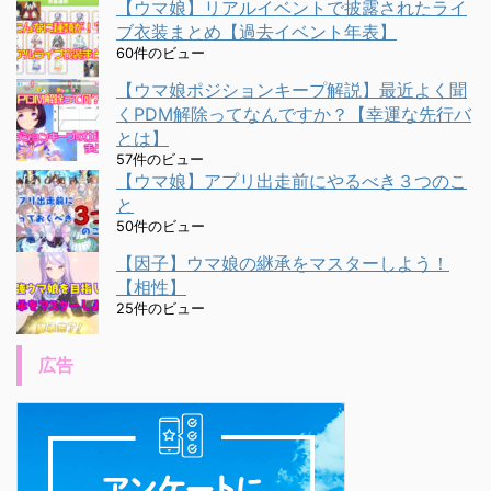
【ウマ娘】リアルイベントで披露されたライ
ブ衣装まとめ【過去イベント年表】
60件のビュー
【ウマ娘ポジションキープ解説】最近よく聞
くPDM解除ってなんですか？【幸運な先行バ
とは】
57件のビュー
【ウマ娘】アプリ出走前にやるべき３つのこ
と
50件のビュー
【因子】ウマ娘の継承をマスターしよう！
【相性】
25件のビュー
広告