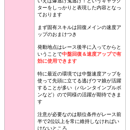
いえば爆逃げ鬼逃げ！というキャラク
ターをしっかりと表現した内容となっ
ております
まず固有スキルは回復メインの速度ア
ップのおまけつき
発動地点はレース後半に入ってからと
いうことで
中盤回復＆速度アップで有
効に使用できます
特に最近の環境では中盤速度アップを
使って先頭に立てる逃げウマ娘が活躍
することが多い（バレンタインブルボ
ンなど）ので同様の活躍が期待できま
す
注意が必要なのは順位条件がレース前
半で2位以上を常に維持しなければい
けないところ