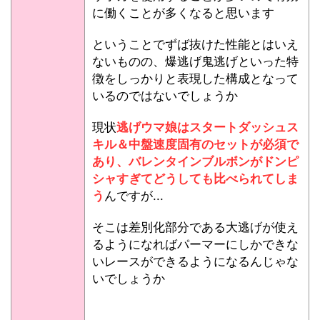
に働くことが多くなると思います
ということでずば抜けた性能とはいえ
ないものの、爆逃げ鬼逃げといった特
徴をしっかりと表現した構成となって
いるのではないでしょうか
現状
逃げウマ娘はスタートダッシュス
キル＆中盤速度固有のセットが必須で
あり、バレンタインブルボンがドンピ
シャすぎてどうしても比べられてしま
う
んですが...
そこは差別化部分である大逃げが使え
るようになればパーマーにしかできな
いレースができるようになるんじゃな
いでしょうか