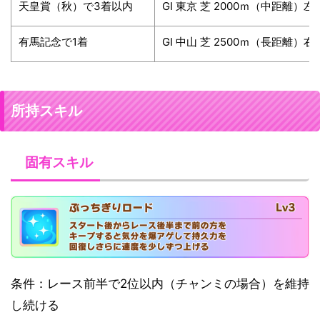
天皇賞（秋）で3着以内
GⅠ 東京 芝 2000ｍ（中距離）左
有馬記念で1着
GⅠ 中山 芝 2500ｍ（長距離）右
所持スキル
固有スキル
条件：レース前半で2位以内（チャンミの場合）を維持
し続ける