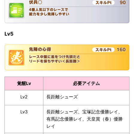
Lv5
覚醒Lv
必要アイテム
Lv2
長距離シューズ
Lv3
長距離シューズ、宝塚記念優勝レイ、
有馬記念優勝レイ、天皇賞（春）優勝
レイ