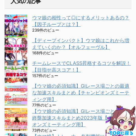
人気の記事
ウマ娘の相性って◎にするメリットあるの？
【因子ループとは？】
239件のビュー
【ディープインパクト】ウマ娘はこれから増
えていくのか？【オルフェーヴル】
168件のビュー
チームレースでCLASS昇格するコツを解説！
【目指せ高スコア！】
157件のビュー
【ウマ娘の必須知識】GⅠレース場ごとの最適
な加速スキルまとめ【チャンピオンズミーテ
ィング用】
77件のビュー
【ウマ娘の必須知識】GⅠレース場ごとの最速
終盤加速スキルまとめ2023年版【チャンピ
オンズミーティング用】
73件のビュー