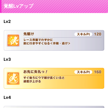
覚醒Lvアップ
Lv2
Lv3
Lv4