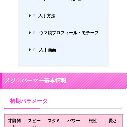
7.
入手方法
8.
ウマ娘プロフィール・モチーフ
9.
入手画面
メジロパーマー基本情報
初期パラメータ
才能開
スピー
スタミ
パワー
根性
賢さ