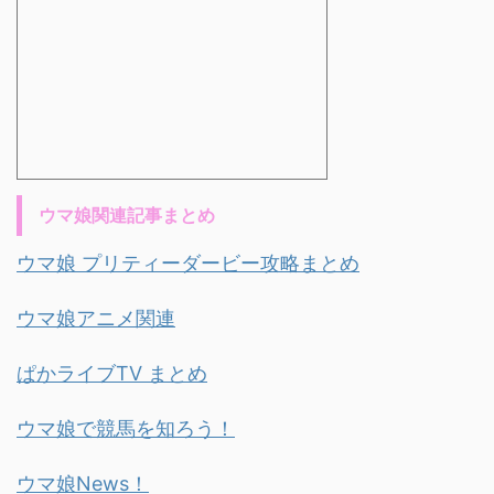
ウマ娘関連記事まとめ
ウマ娘 プリティーダービー攻略まとめ
ウマ娘アニメ関連
ぱかライブTV まとめ
ウマ娘で競馬を知ろう！
ウマ娘News！