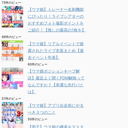
73件のビュー
【ウマ娘】トレーナー名刺機能
にぴったり！ライブシアターの
おすすめフォト撮影ポイントを
ご紹介！【推しの最高の1枚を】
69件のビュー
【ウマ娘】リアルイベントで披
露されたライブ衣装まとめ【過
去イベント年表】
60件のビュー
【ウマ娘ポジションキープ解
説】最近よく聞くPDM解除って
なんですか？【幸運な先行バと
は】
57件のビュー
【ウマ娘】アプリ出走前にやる
べき３つのこと
50件のビュー
【因子】ウマ娘の継承をマスタ