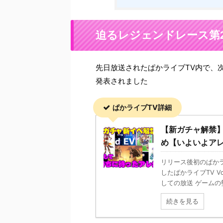
迫るレジェンドレース第
先日放送されたぱかライブTV内で、
発表されました
ぱかライブTV詳細
【新ガチャ解禁】1
め【いよいよア
リリース後初のぱか
したぱかライブTV 
しての放送 ゲームの勢
続きを見る