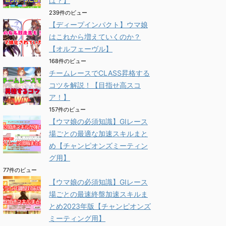
は？】
239件のビュー
【ディープインパクト】ウマ娘
はこれから増えていくのか？
【オルフェーヴル】
168件のビュー
チームレースでCLASS昇格する
コツを解説！【目指せ高スコ
ア！】
157件のビュー
【ウマ娘の必須知識】GⅠレース
場ごとの最適な加速スキルまと
め【チャンピオンズミーティン
グ用】
77件のビュー
【ウマ娘の必須知識】GⅠレース
場ごとの最速終盤加速スキルま
とめ2023年版【チャンピオンズ
ミーティング用】